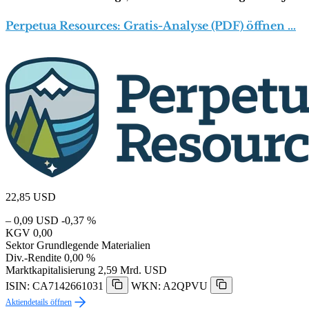
Perpetua Resources: Gratis-Analyse (PDF) öffnen …
22,85
USD
– 0,09 USD
-0,37 %
KGV
0,00
Sektor
Grundlegende Materialien
Div.-Rendite
0,00 %
Marktkapitalisierung
2,59 Mrd. USD
ISIN: CA7142661031
WKN: A2QPVU
Aktiendetails öffnen