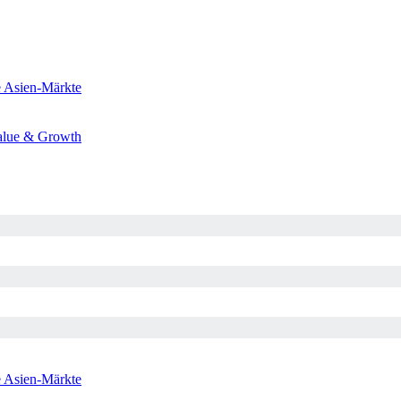
e
Asien-Märkte
alue & Growth
e
Asien-Märkte