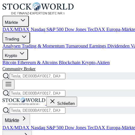
Märkte
DAX/MDAX
Nasdaq
S&P 500
Dow Jones
TecDAX
Europa-Märkt
Trading
Analysen
Trading & Momentum
Turnaround
Earnings
Dividenden
V
Krypto
Bitcoin
Ethereum & Altcoins
Blockchain
Krypto-Aktien
Community
Broker
Schließen
Märkte
DAX/MDAX
Nasdaq
S&P 500
Dow Jones
TecDAX
Europa-Märkt