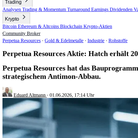
Trading
Analysen
Trading & Momentum
Turnaround
Earnings
Dividenden
V
Krypto
Bitcoin
Ethereum & Altcoins
Blockchain
Krypto-Aktien
Community
Broker
Perpetua Resources
·
Gold & Edelmetalle
·
Industrie
·
Rohstoffe
Perpetua Resources Aktie: Hatch erhält 20
Perpetua Resources hat das Bauprogramm fü
strategischem Antimon-Abbau.
Eduard Altmann
·
01.06.2026, 17:14 Uhr