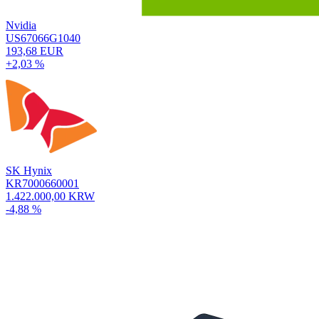
Nvidia
US67066G1040
193,68 EUR
+2,03 %
SK Hynix
KR7000660001
1.422.000,00 KRW
-4,88 %