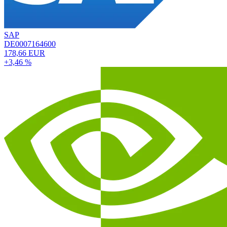
SAP
DE0007164600
178,66 EUR
+3,46 %