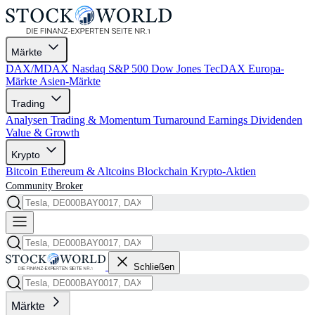
Märkte
DAX/MDAX
Nasdaq
S&P 500
Dow Jones
TecDAX
Europa-
Märkte
Asien-Märkte
Trading
Analysen
Trading & Momentum
Turnaround
Earnings
Dividenden
Value & Growth
Krypto
Bitcoin
Ethereum & Altcoins
Blockchain
Krypto-Aktien
Community
Broker
Schließen
Märkte