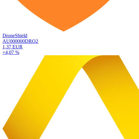
DroneShield
AU000000DRO2
1,37 EUR
+4,07 %