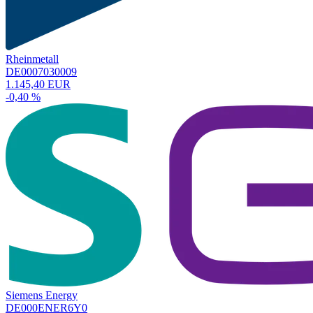
Rheinmetall
DE0007030009
1.145,40 EUR
-0,40 %
Siemens Energy
DE000ENER6Y0