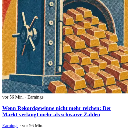
vor 56 Min.
·
Earnings
Wenn Rekordgewinne nicht mehr reichen: Der
Markt verlangt mehr als schwarze Zahlen
Earnings
·
vor 56 Min.