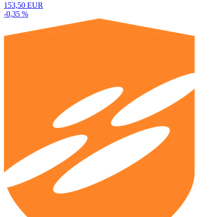
153,50 EUR
-0,35 %