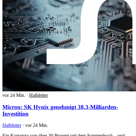
vor 24 Min.
·
Halbleiter
Micron: SK Hynix genehmigt 38,3-Milliarden-
Investition
Halbleiter
·
vor 24 Min.
Ein Kurssturz von über 30 Prozent seit dem Sommerhoch – und