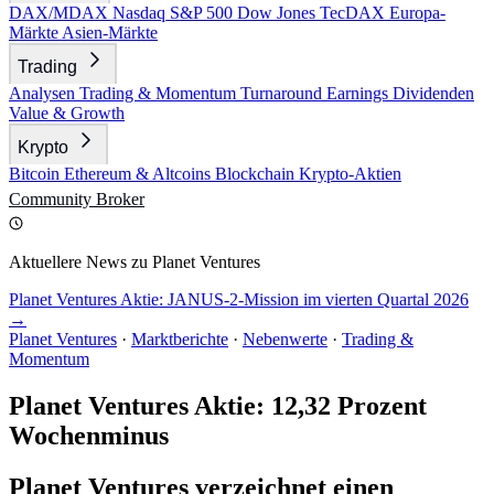
DAX/MDAX
Nasdaq
S&P 500
Dow Jones
TecDAX
Europa-
Märkte
Asien-Märkte
Trading
Analysen
Trading & Momentum
Turnaround
Earnings
Dividenden
Value & Growth
Krypto
Bitcoin
Ethereum & Altcoins
Blockchain
Krypto-Aktien
Community
Broker
Aktuellere News zu Planet Ventures
Planet Ventures Aktie: JANUS-2-Mission im vierten Quartal 2026
→
Planet Ventures
·
Marktberichte
·
Nebenwerte
·
Trading &
Momentum
Planet Ventures Aktie: 12,32 Prozent
Wochenminus
Planet Ventures verzeichnet einen