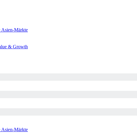
e
Asien-Märkte
alue & Growth
e
Asien-Märkte