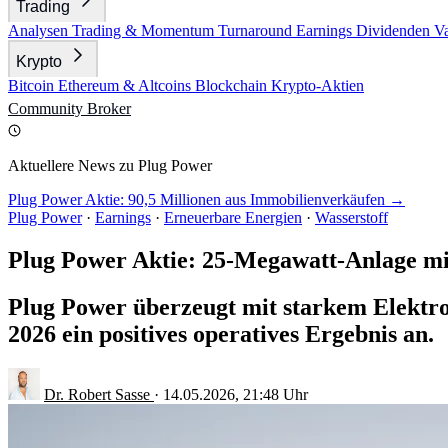
Trading
Analysen
Trading & Momentum
Turnaround
Earnings
Dividenden
V
Krypto
Bitcoin
Ethereum & Altcoins
Blockchain
Krypto-Aktien
Community
Broker
Aktuellere News zu Plug Power
Plug Power Aktie: 90,5 Millionen aus Immobilienverkäufen →
Plug Power
·
Earnings
·
Erneuerbare Energien
·
Wasserstoff
Plug Power Aktie: 25-Megawatt-Anlage mit
Plug Power überzeugt mit starkem Elektro
2026 ein positives operatives Ergebnis an.
Dr. Robert Sasse
·
14.05.2026, 21:48 Uhr