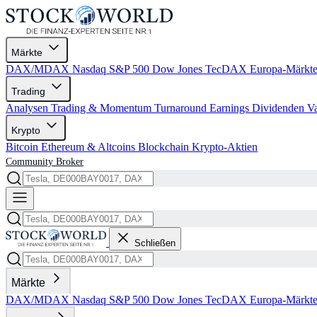
Märkte
DAX/MDAX
Nasdaq
S&P 500
Dow Jones
TecDAX
Europa-Märkt
Trading
Analysen
Trading & Momentum
Turnaround
Earnings
Dividenden
V
Krypto
Bitcoin
Ethereum & Altcoins
Blockchain
Krypto-Aktien
Community
Broker
Schließen
Märkte
DAX/MDAX
Nasdaq
S&P 500
Dow Jones
TecDAX
Europa-Märkt