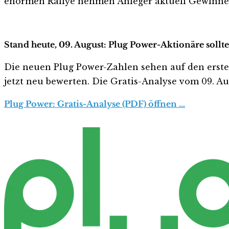
enormen Rallye nehmen Anleger aktuell Gewinne m
Stand heute, 09. August: Plug Power-Aktionäre sollt
Die neuen Plug Power-Zahlen sehen auf den ersten B
jetzt neu bewerten. Die Gratis-Analyse vom 09. Aug
Plug Power: Gratis-Analyse (PDF) öffnen …