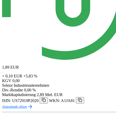
1,89
EUR
+ 0,10 EUR
+5,83 %
KGV
0,00
Sektor
Industrieunternehmen
Div.-Rendite
0,00 %
Marktkapitalisierung
2,89 Mrd. EUR
ISIN: US72919P2020
WKN: A1JA81
Aktiendetails öffnen