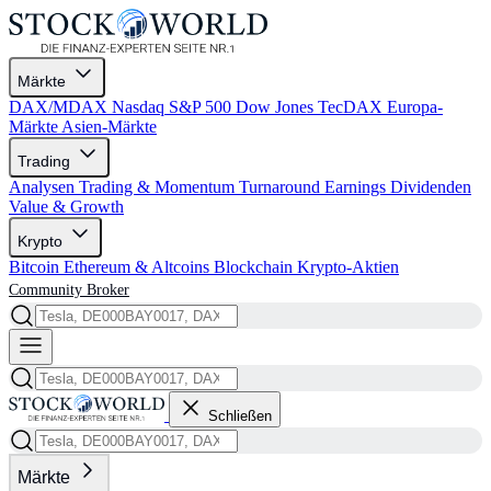
Märkte
DAX/MDAX
Nasdaq
S&P 500
Dow Jones
TecDAX
Europa-
Märkte
Asien-Märkte
Trading
Analysen
Trading & Momentum
Turnaround
Earnings
Dividenden
Value & Growth
Krypto
Bitcoin
Ethereum & Altcoins
Blockchain
Krypto-Aktien
Community
Broker
Schließen
Märkte