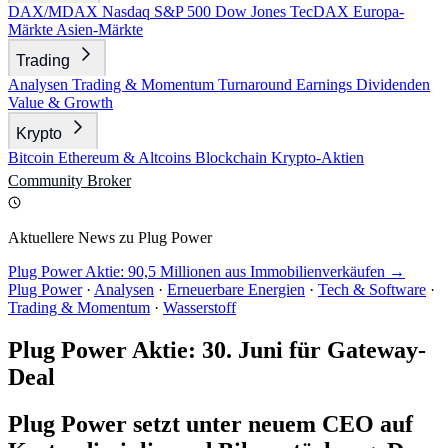
DAX/MDAX
Nasdaq
S&P 500
Dow Jones
TecDAX
Europa-
Märkte
Asien-Märkte
Trading
Analysen
Trading & Momentum
Turnaround
Earnings
Dividenden
Value & Growth
Krypto
Bitcoin
Ethereum & Altcoins
Blockchain
Krypto-Aktien
Community
Broker
Aktuellere News zu Plug Power
Plug Power Aktie: 90,5 Millionen aus Immobilienverkäufen →
Plug Power
·
Analysen
·
Erneuerbare Energien
·
Tech & Software
·
Trading & Momentum
·
Wasserstoff
Plug Power Aktie: 30. Juni für Gateway-
Deal
Plug Power setzt unter neuem CEO auf