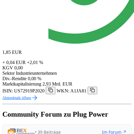
1,85
EUR
+ 0,04 EUR
+2,01 %
KGV
0,00
Sektor
Industrieunternehmen
Div.-Rendite
0,00 %
Marktkapitalisierung
2,93 Mrd. EUR
ISIN: US72919P2020
WKN: A1JA81
Aktiendetails öffnen
Community Forum zu Plug Power