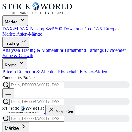
Märkte
DAX/MDAX
Nasdaq
S&P 500
Dow Jones
TecDAX
Europa-
Märkte
Asien-Märkte
Trading
Analysen
Trading & Momentum
Turnaround
Earnings
Dividenden
Value & Growth
Krypto
Bitcoin
Ethereum & Altcoins
Blockchain
Krypto-Aktien
Community
Broker
Schließen
Märkte