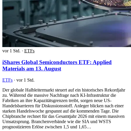
vor 1 Std.
·
ETFs
iShares Global Semiconductors ETF: Applied
Materials am 13. August
ETFs
·
vor 1 Std.
Der globale Halbleitermarkt steuert auf ein historisches Rekordjahr
zu. Während die massive Nachfrage nach KI-Infrastruktur die
Fabriken an ihre Kapazitätsgrenzen treibt, sorgen neue US-
Handelsbarrieren für Diskussionsstoff. Anleger blicken nach einer
starken Handelswoche gespannt auf die kommenden Tage. Die
Chipbranche rechnet für das Gesamtjahr 2026 mit einem massiven
Umsatzsprung. Branchenverbände wie die SIA und WSTS
prognostizieren Erlöse zwischen 1,5 und 1,65…