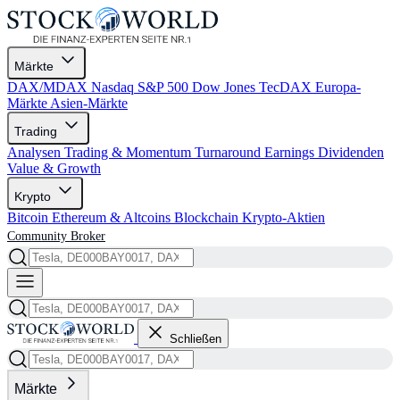
Märkte
DAX/MDAX
Nasdaq
S&P 500
Dow Jones
TecDAX
Europa-
Märkte
Asien-Märkte
Trading
Analysen
Trading & Momentum
Turnaround
Earnings
Dividenden
Value & Growth
Krypto
Bitcoin
Ethereum & Altcoins
Blockchain
Krypto-Aktien
Community
Broker
Schließen
Märkte