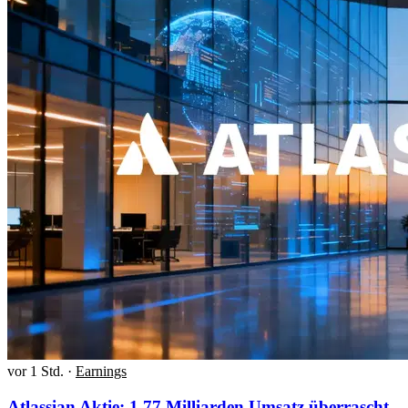
vor 1 Std.
·
Earnings
Atlassian Aktie: 1,77 Milliarden Umsatz überrascht