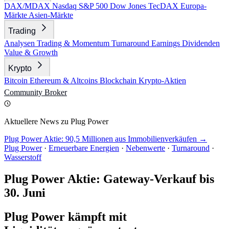
DAX/MDAX
Nasdaq
S&P 500
Dow Jones
TecDAX
Europa-
Märkte
Asien-Märkte
Trading
Analysen
Trading & Momentum
Turnaround
Earnings
Dividenden
Value & Growth
Krypto
Bitcoin
Ethereum & Altcoins
Blockchain
Krypto-Aktien
Community
Broker
Aktuellere News zu Plug Power
Plug Power Aktie: 90,5 Millionen aus Immobilienverkäufen →
Plug Power
·
Erneuerbare Energien
·
Nebenwerte
·
Turnaround
·
Wasserstoff
Plug Power Aktie: Gateway-Verkauf bis
30. Juni
Plug Power kämpft mit