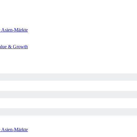
e
Asien-Märkte
alue & Growth
e
Asien-Märkte