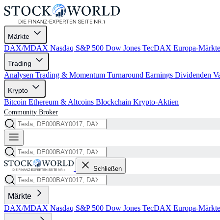
Märkte
DAX/MDAX
Nasdaq
S&P 500
Dow Jones
TecDAX
Europa-Märkt
Trading
Analysen
Trading & Momentum
Turnaround
Earnings
Dividenden
V
Krypto
Bitcoin
Ethereum & Altcoins
Blockchain
Krypto-Aktien
Community
Broker
Schließen
Märkte
DAX/MDAX
Nasdaq
S&P 500
Dow Jones
TecDAX
Europa-Märkt