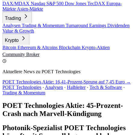
DAX/MDAX
Nasdaq
S&P 500
Dow Jones
TecDAX
Europa-
Märkte
Asien-Märkte
Trading
Analysen
Trading & Momentum
Turnaround
Earnings
Dividenden
Value & Growth
Krypto
Bitcoin
Ethereum & Altcoins
Blockchain
Krypto-Aktien
Community
Broker
Aktuellere News zu POET Technologies
POET Technologies Aktie: 16,41-Prozent-Sprung auf 7,45 Euro →
POET Technologies
·
Analysen
·
Halbleiter
·
Tech & Software
·
Trading & Momentum
POET Technologies Aktie: 45-Prozent-
Crash nach Marvell-Kündigung
Photonik-Spezialist POET Technologies