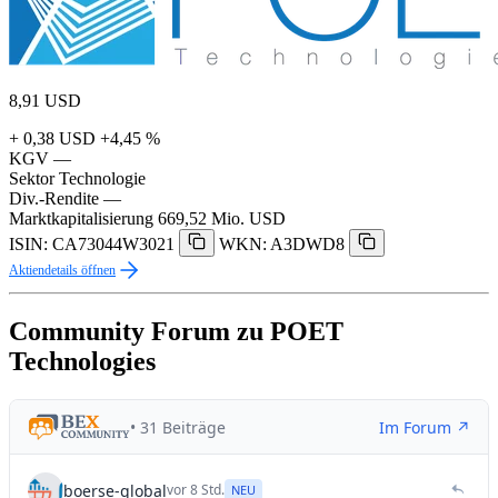
8,91
USD
+ 0,38 USD
+4,45 %
KGV
—
Sektor
Technologie
Div.-Rendite
—
Marktkapitalisierung
669,52 Mio. USD
ISIN: CA73044W3021
WKN: A3DWD8
Aktiendetails öffnen
Community Forum zu POET
Technologies