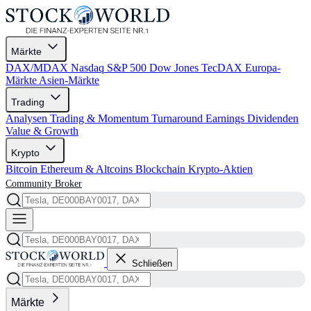
Märkte
DAX/MDAX
Nasdaq
S&P 500
Dow Jones
TecDAX
Europa-
Märkte
Asien-Märkte
Trading
Analysen
Trading & Momentum
Turnaround
Earnings
Dividenden
Value & Growth
Krypto
Bitcoin
Ethereum & Altcoins
Blockchain
Krypto-Aktien
Community
Broker
Schließen
Märkte