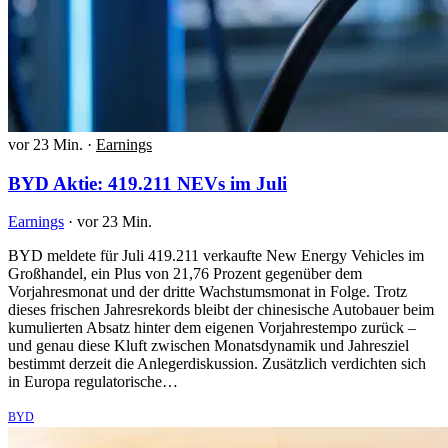
vor 23 Min.
·
Earnings
BYD Aktie: 419.211 NEVs im Juli
Earnings
·
vor 23 Min.
BYD meldete für Juli 419.211 verkaufte New Energy Vehicles im
Großhandel, ein Plus von 21,76 Prozent gegenüber dem
Vorjahresmonat und der dritte Wachstumsmonat in Folge. Trotz
dieses frischen Jahresrekords bleibt der chinesische Autobauer beim
kumulierten Absatz hinter dem eigenen Vorjahrestempo zurück –
und genau diese Kluft zwischen Monatsdynamik und Jahresziel
bestimmt derzeit die Anlegerdiskussion. Zusätzlich verdichten sich
in Europa regulatorische…
BYD