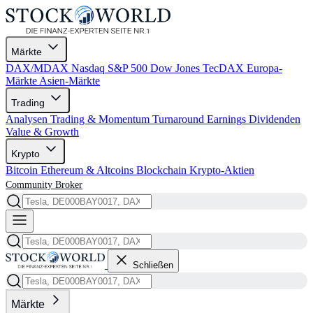
Märkte
DAX/MDAX
Nasdaq
S&P 500
Dow Jones
TecDAX
Europa-
Märkte
Asien-Märkte
Trading
Analysen
Trading & Momentum
Turnaround
Earnings
Dividenden
Value & Growth
Krypto
Bitcoin
Ethereum & Altcoins
Blockchain
Krypto-Aktien
Community
Broker
Schließen
Märkte