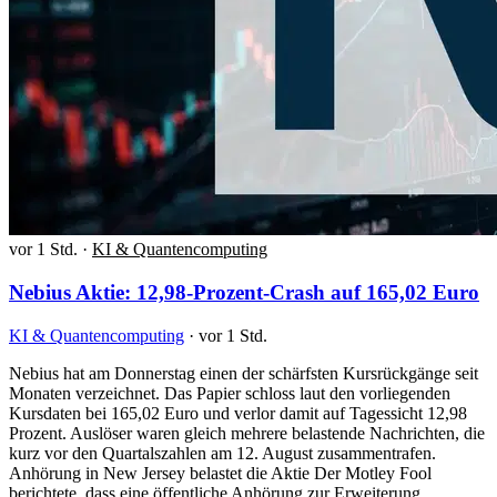
vor 1 Std.
·
KI & Quantencomputing
Nebius Aktie: 12,98-Prozent-Crash auf 165,02 Euro
KI & Quantencomputing
·
vor 1 Std.
Nebius hat am Donnerstag einen der schärfsten Kursrückgänge seit
Monaten verzeichnet. Das Papier schloss laut den vorliegenden
Kursdaten bei 165,02 Euro und verlor damit auf Tagessicht 12,98
Prozent. Auslöser waren gleich mehrere belastende Nachrichten, die
kurz vor den Quartalszahlen am 12. August zusammentrafen.
Anhörung in New Jersey belastet die Aktie Der Motley Fool
berichtete, dass eine öffentliche Anhörung zur Erweiterung…