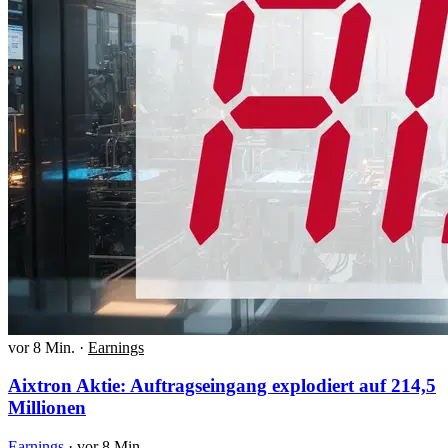
vor 8 Min.
·
Earnings
Aixtron Aktie: Auftragseingang explodiert auf 214,5
Millionen
Earnings
·
vor 8 Min.