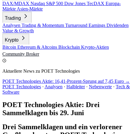
DAX/MDAX
Nasdaq
S&P 500
Dow Jones
TecDAX
Europa-
Märkte
Asien-Märkte
Trading
Analysen
Trading & Momentum
Turnaround
Earnings
Dividenden
Value & Growth
Krypto
Bitcoin
Ethereum & Altcoins
Blockchain
Krypto-Aktien
Community
Broker
Aktuellere News zu POET Technologies
POET Technologies Aktie: 16,41-Prozent-Sprung auf 7,45 Euro →
POET Technologies
·
Analysen
·
Halbleiter
·
Nebenwerte
·
Tech &
Software
POET Technologies Aktie: Drei
Sammelklagen bis 29. Juni
Drei Sammelklagen und ein verlorener