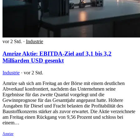
vor 2 Std.
·
Industrie
Amrize Aktie: EBITDA-Ziel auf 3,1 bis 3,2
Milliarden USD gesenkt
Industrie
·
vor 2 Std.
Amrize sah sich am Freitag an der Börse mit einem deutlichen
Abverkauf konfrontiert, nachdem das Unternehmen seine
Ergebnisse für das zweite Quartal vorgelegt und die
Gewinnprognose für das Gesamtjahr angepasst hatte. Höhere
Ausgaben für Diesel und Fracht belasten die Profitabilität des
Baustoffkonzerns stärker als zuvor erwartet. Die Aktie verzeichnete
am Freitag einen Rückgang von 9,56 Prozent und schloss bei
einem…
Amrize