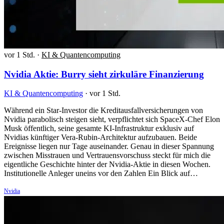
vor 1 Std.
·
KI & Quantencomputing
Nvidia Aktie: Burry sieht zirkuläre Finanzierung
KI & Quantencomputing
·
vor 1 Std.
Während ein Star-Investor die Kreditausfallversicherungen von
Nvidia parabolisch steigen sieht, verpflichtet sich SpaceX-Chef Elon
Musk öffentlich, seine gesamte KI-Infrastruktur exklusiv auf
Nvidias künftiger Vera-Rubin-Architektur aufzubauen. Beide
Ereignisse liegen nur Tage auseinander. Genau in dieser Spannung
zwischen Misstrauen und Vertrauensvorschuss steckt für mich die
eigentliche Geschichte hinter der Nvidia-Aktie in diesen Wochen.
Institutionelle Anleger uneins vor den Zahlen Ein Blick auf…
Nvidia