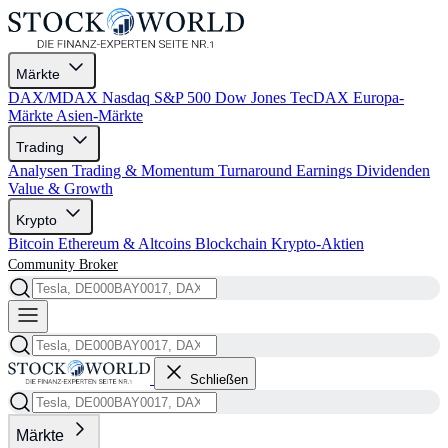
Märkte
DAX/MDAX
Nasdaq
S&P 500
Dow Jones
TecDAX
Europa-
Märkte
Asien-Märkte
Trading
Analysen
Trading & Momentum
Turnaround
Earnings
Dividenden
Value & Growth
Krypto
Bitcoin
Ethereum & Altcoins
Blockchain
Krypto-Aktien
Community
Broker
Schließen
Märkte