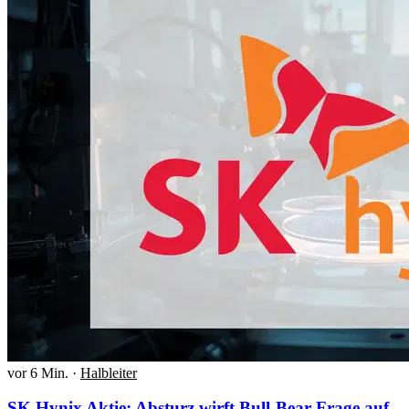
vor 6 Min.
·
Halbleiter
SK Hynix Aktie: Absturz wirft Bull-Bear-Frage auf