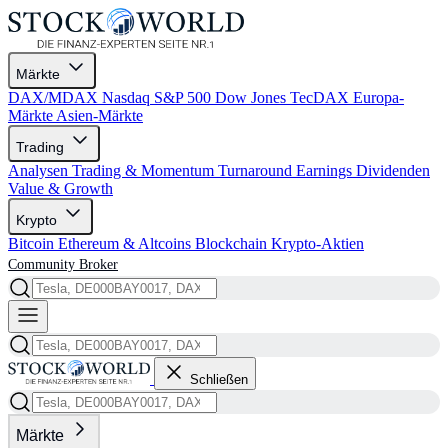
Märkte
DAX/MDAX
Nasdaq
S&P 500
Dow Jones
TecDAX
Europa-
Märkte
Asien-Märkte
Trading
Analysen
Trading & Momentum
Turnaround
Earnings
Dividenden
Value & Growth
Krypto
Bitcoin
Ethereum & Altcoins
Blockchain
Krypto-Aktien
Community
Broker
Schließen
Märkte