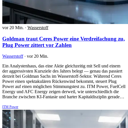
vor 20 Min.
·
Wasserstoff
Goldman traut Ceres Power eine Verdreifachung zu,
Plug Power zittert vor Zahlen
Wasserstoff
·
vor 20 Min.
Ein Analystenhaus, das eine Aktie gleichzeitig mit Sell und einem
der aggressivsten Kursziele des Jahres belegt — genau das passiert
derzeit bei Goldman Sachs im Wasserstoff-Sektor. Während Ceres
Power einen spektakulären Rückenwind bekommt, steuert Plug
Power auf einen möglichen Stimmungstest zu. ITM Power, FuelCell
Energy und AFC Energy zeigen derweil, wie unterschiedlich die
Branche zwischen KI-Fantasie und harter Kapitaldisziplin gerade…
ITM Power