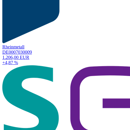
Rheinmetall
DE0007030009
1.206,00 EUR
+4,87 %