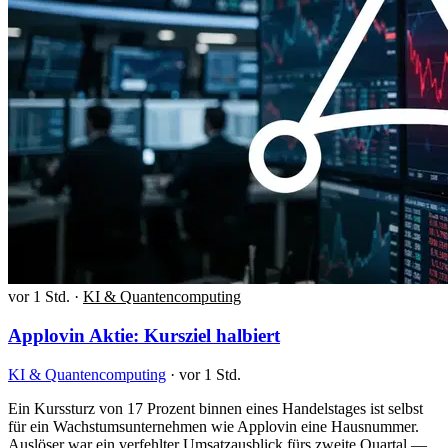
vor 1 Std.
·
KI & Quantencomputing
Applovin Aktie: Kursziel halbiert
KI & Quantencomputing
·
vor 1 Std.
Ein Kurssturz von 17 Prozent binnen eines Handelstages ist selbst
für ein Wachstumsunternehmen wie Applovin eine Hausnummer.
Auslöser war ein verfehlter Umsatzausblick fürs zweite Quartal —