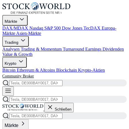
Märkte
DAX/MDAX
Nasdaq
S&P 500
Dow Jones
TecDAX
Europa-
Märkte
Asien-Märkte
Trading
Analysen
Trading & Momentum
Turnaround
Earnings
Dividenden
Value & Growth
Krypto
Bitcoin
Ethereum & Altcoins
Blockchain
Krypto-Aktien
Community
Broker
Schließen
Märkte