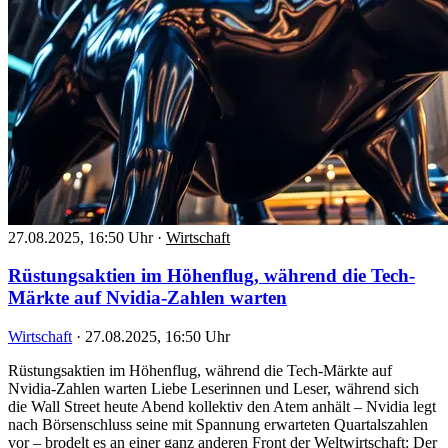
27.08.2025, 16:50 Uhr
·
Wirtschaft
Rüstungsaktien im Höhenflug, während die Tech-
Märkte auf Nvidia-Zahlen warten
Wirtschaft
·
27.08.2025, 16:50 Uhr
Rüstungsaktien im Höhenflug, während die Tech-Märkte auf
Nvidia-Zahlen warten Liebe Leserinnen und Leser, während sich
die Wall Street heute Abend kollektiv den Atem anhält – Nvidia legt
nach Börsenschluss seine mit Spannung erwarteten Quartalszahlen
vor – brodelt es an einer ganz anderen Front der Weltwirtschaft: Der