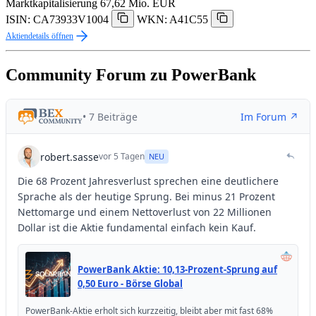
Marktkapitalisierung
67,62 Mio. EUR
ISIN: CA73933V1004
WKN: A41C55
Aktiendetails öffnen
Community Forum zu PowerBank