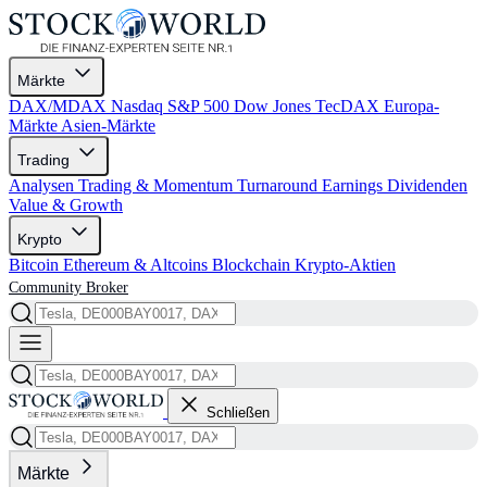
Märkte
DAX/MDAX
Nasdaq
S&P 500
Dow Jones
TecDAX
Europa-
Märkte
Asien-Märkte
Trading
Analysen
Trading & Momentum
Turnaround
Earnings
Dividenden
Value & Growth
Krypto
Bitcoin
Ethereum & Altcoins
Blockchain
Krypto-Aktien
Community
Broker
Schließen
Märkte