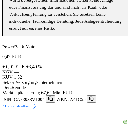
World bereitgestellten Informationen stellen keine Anlage-
oder Finanzberatung dar und sind nicht als Kauf- oder
Verkaufsempfehlung zu verstehen. Sie ersetzen keine
individuelle, fachkundige Beratung. Jede Anlageentscheidung
erfolgt auf eigenes Risiko.
PowerBank Aktie
0,43
EUR
+ 0,01 EUR
+3,40 %
KGV
—
KUV
1,52
Sektor
Versorgungsunternehmen
Div.-Rendite
—
Marktkapitalisierung
67,62 Mio. EUR
ISIN: CA73933V1004
WKN: A41C55
Aktiendetails öffnen