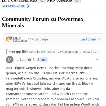
ISIN: CA73934M1095
WKN: A40MG9
Aktiendetails öffnen
Community Forum zu Powermax
Minerals