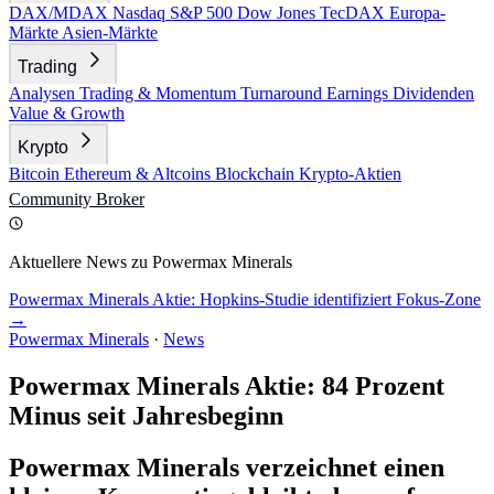
DAX/MDAX
Nasdaq
S&P 500
Dow Jones
TecDAX
Europa-
Märkte
Asien-Märkte
Trading
Analysen
Trading & Momentum
Turnaround
Earnings
Dividenden
Value & Growth
Krypto
Bitcoin
Ethereum & Altcoins
Blockchain
Krypto-Aktien
Community
Broker
Aktuellere News zu Powermax Minerals
Powermax Minerals Aktie: Hopkins-Studie identifiziert Fokus-Zone
→
Powermax Minerals
·
News
Powermax Minerals Aktie: 84 Prozent
Minus seit Jahresbeginn
Powermax Minerals verzeichnet einen