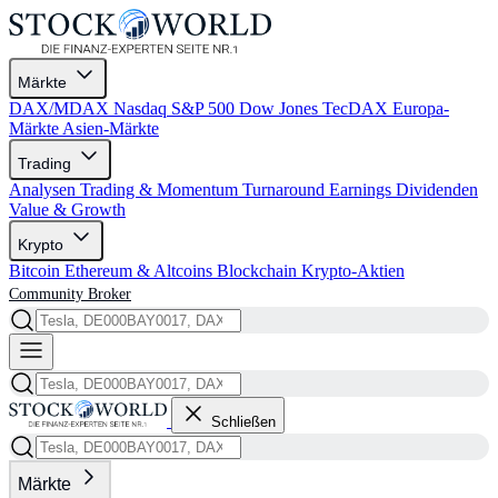
Märkte
DAX/MDAX
Nasdaq
S&P 500
Dow Jones
TecDAX
Europa-
Märkte
Asien-Märkte
Trading
Analysen
Trading & Momentum
Turnaround
Earnings
Dividenden
Value & Growth
Krypto
Bitcoin
Ethereum & Altcoins
Blockchain
Krypto-Aktien
Community
Broker
Schließen
Märkte