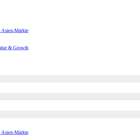
e
Asien-Märkte
alue & Growth
e
Asien-Märkte