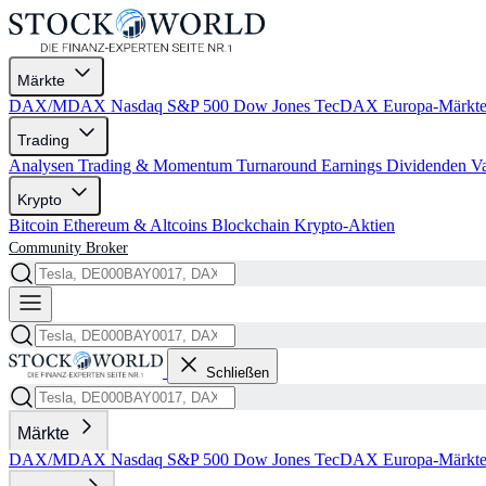
Märkte
DAX/MDAX
Nasdaq
S&P 500
Dow Jones
TecDAX
Europa-Märkt
Trading
Analysen
Trading & Momentum
Turnaround
Earnings
Dividenden
V
Krypto
Bitcoin
Ethereum & Altcoins
Blockchain
Krypto-Aktien
Community
Broker
Schließen
Märkte
DAX/MDAX
Nasdaq
S&P 500
Dow Jones
TecDAX
Europa-Märkt