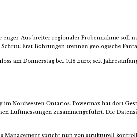
e enger. Aus breiter regionaler Probennahme soll n
r Schritt: Erst Bohrungen trennen geologische Fant
chloss am Donnerstag bei 0,18 Euro; seit Jahresanfa
ty im Nordwesten Ontarios. Powermax hat dort Ges
chen Luftmessungen zusammengeführt. Die Datens
as Management spricht nun von strukturell kontrol