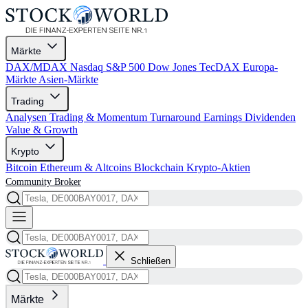
Märkte
DAX/MDAX
Nasdaq
S&P 500
Dow Jones
TecDAX
Europa-
Märkte
Asien-Märkte
Trading
Analysen
Trading & Momentum
Turnaround
Earnings
Dividenden
Value & Growth
Krypto
Bitcoin
Ethereum & Altcoins
Blockchain
Krypto-Aktien
Community
Broker
Schließen
Märkte