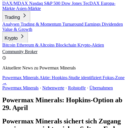
DAX/MDAX
Nasdaq
S&P 500
Dow Jones
TecDAX
Europa-
Märkte
Asien-Märkte
Trading
Analysen
Trading & Momentum
Turnaround
Earnings
Dividenden
Value & Growth
Krypto
Bitcoin
Ethereum & Altcoins
Blockchain
Krypto-Aktien
Community
Broker
Aktuellere News zu Powermax Minerals
Powermax Minerals Aktie: Hopkins-Studie identifiziert Fokus-Zone
→
Powermax Minerals
·
Nebenwerte
·
Rohstoffe
·
Übernahmen
Powermax Minerals: Hopkins-Option ab
29. April
Powermax Minerals sichert sich Zugang