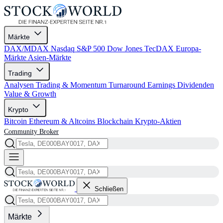
Märkte
DAX/MDAX
Nasdaq
S&P 500
Dow Jones
TecDAX
Europa-
Märkte
Asien-Märkte
Trading
Analysen
Trading & Momentum
Turnaround
Earnings
Dividenden
Value & Growth
Krypto
Bitcoin
Ethereum & Altcoins
Blockchain
Krypto-Aktien
Community
Broker
Schließen
Märkte