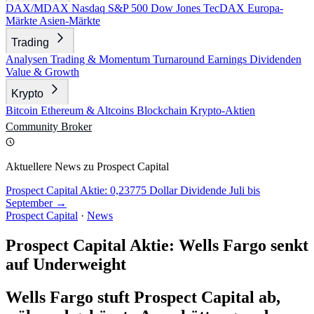
DAX/MDAX
Nasdaq
S&P 500
Dow Jones
TecDAX
Europa-
Märkte
Asien-Märkte
Trading
Analysen
Trading & Momentum
Turnaround
Earnings
Dividenden
Value & Growth
Krypto
Bitcoin
Ethereum & Altcoins
Blockchain
Krypto-Aktien
Community
Broker
Aktuellere News zu Prospect Capital
Prospect Capital Aktie: 0,23775 Dollar Dividende Juli bis
September →
Prospect Capital
·
News
Prospect Capital Aktie: Wells Fargo senkt
auf Underweight
Wells Fargo stuft Prospect Capital ab,