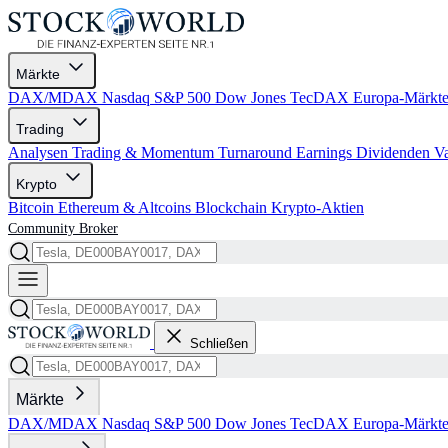
Märkte
DAX/MDAX
Nasdaq
S&P 500
Dow Jones
TecDAX
Europa-Märkt
Trading
Analysen
Trading & Momentum
Turnaround
Earnings
Dividenden
V
Krypto
Bitcoin
Ethereum & Altcoins
Blockchain
Krypto-Aktien
Community
Broker
Schließen
Märkte
DAX/MDAX
Nasdaq
S&P 500
Dow Jones
TecDAX
Europa-Märkt