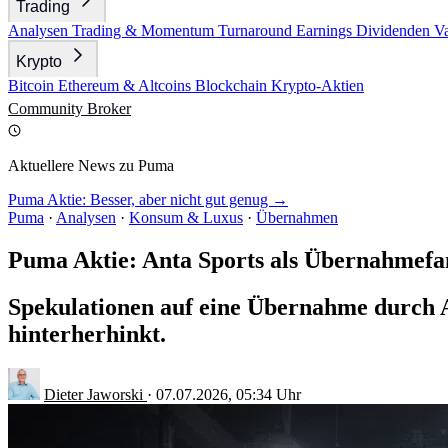
Trading
Analysen
Trading & Momentum
Turnaround
Earnings
Dividenden
V
Krypto
Bitcoin
Ethereum & Altcoins
Blockchain
Krypto-Aktien
Community
Broker
Aktuellere News zu Puma
Puma Aktie: Besser, aber nicht gut genug →
Puma
·
Analysen
·
Konsum & Luxus
·
Übernahmen
Puma Aktie: Anta Sports als Übernahmefa
Spekulationen auf eine Übernahme durch A
hinterherhinkt.
Dieter Jaworski
·
07.07.2026, 05:34 Uhr