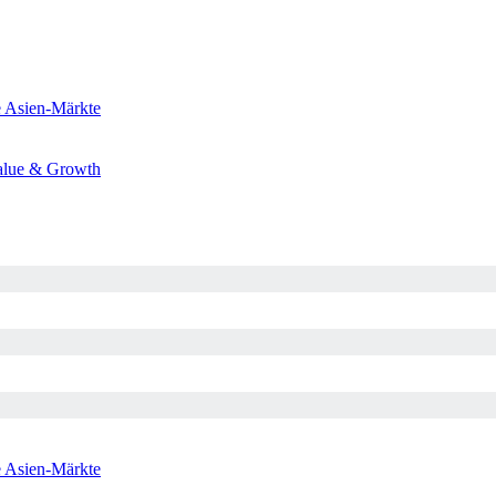
e
Asien-Märkte
alue & Growth
e
Asien-Märkte