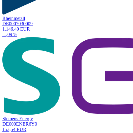
Rheinmetall
DE0007030009
1.146,40 EUR
-1,09 %
Siemens Energy
DE000ENER6Y0
153,54 EUR