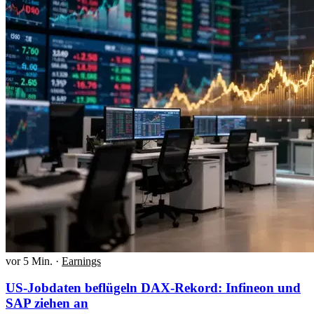
vor 5 Min.
·
Earnings
US-Jobdaten beflügeln DAX-Rekord: Infineon und
SAP ziehen an