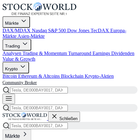
Märkte
DAX/MDAX
Nasdaq
S&P 500
Dow Jones
TecDAX
Europa-
Märkte
Asien-Märkte
Trading
Analysen
Trading & Momentum
Turnaround
Earnings
Dividenden
Value & Growth
Krypto
Bitcoin
Ethereum & Altcoins
Blockchain
Krypto-Aktien
Community
Broker
Schließen
Märkte