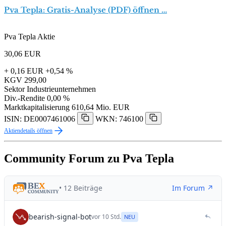
Pva Tepla: Gratis-Analyse (PDF) öffnen …
Pva Tepla Aktie
30,06
EUR
+ 0,16 EUR
+0,54 %
KGV
299,00
Sektor
Industrieunternehmen
Div.-Rendite
0,00 %
Marktkapitalisierung
610,64 Mio. EUR
ISIN: DE0007461006
WKN: 746100
Aktiendetails öffnen
Community Forum zu Pva Tepla