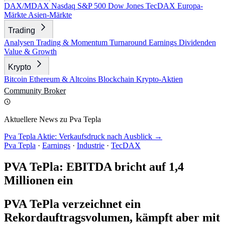
DAX/MDAX
Nasdaq
S&P 500
Dow Jones
TecDAX
Europa-
Märkte
Asien-Märkte
Trading
Analysen
Trading & Momentum
Turnaround
Earnings
Dividenden
Value & Growth
Krypto
Bitcoin
Ethereum & Altcoins
Blockchain
Krypto-Aktien
Community
Broker
Aktuellere News zu Pva Tepla
Pva Tepla Aktie: Verkaufsdruck nach Ausblick →
Pva Tepla
·
Earnings
·
Industrie
·
TecDAX
PVA TePla: EBITDA bricht auf 1,4
Millionen ein
PVA TePla verzeichnet ein
Rekordauftragsvolumen, kämpft aber mit