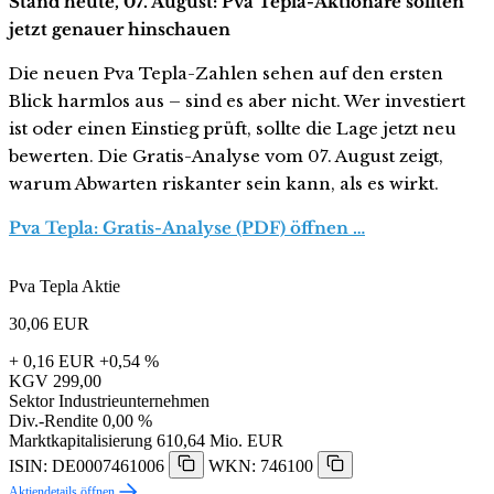
Stand heute, 07. August: Pva Tepla-Aktionäre sollten
jetzt genauer hinschauen
Die neuen Pva Tepla-Zahlen sehen auf den ersten
Blick harmlos aus – sind es aber nicht. Wer investiert
ist oder einen Einstieg prüft, sollte die Lage jetzt neu
bewerten. Die Gratis-Analyse vom 07. August zeigt,
warum Abwarten riskanter sein kann, als es wirkt.
Pva Tepla: Gratis-Analyse (PDF) öffnen …
Pva Tepla Aktie
30,06
EUR
+ 0,16 EUR
+0,54 %
KGV
299,00
Sektor
Industrieunternehmen
Div.-Rendite
0,00 %
Marktkapitalisierung
610,64 Mio. EUR
ISIN: DE0007461006
WKN: 746100
Aktiendetails öffnen