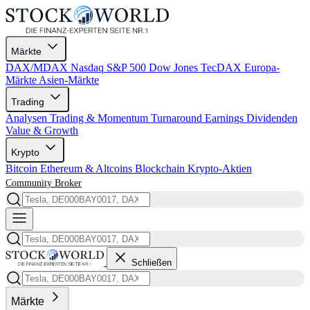
Märkte
DAX/MDAX
Nasdaq
S&P 500
Dow Jones
TecDAX
Europa-
Märkte
Asien-Märkte
Trading
Analysen
Trading & Momentum
Turnaround
Earnings
Dividenden
Value & Growth
Krypto
Bitcoin
Ethereum & Altcoins
Blockchain
Krypto-Aktien
Community
Broker
Schließen
Märkte