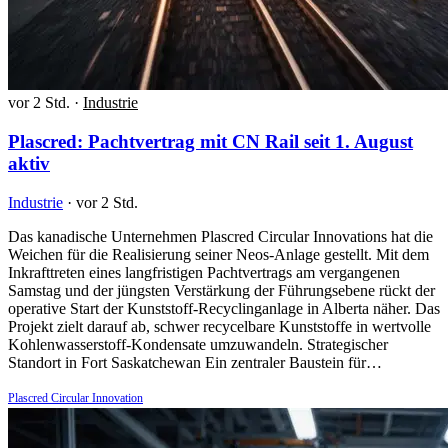
vor 2 Std.
·
Industrie
Plascred: Pachtvertrag mit CN Rail seit 1. August
aktiv
Industrie
·
vor 2 Std.
Das kanadische Unternehmen Plascred Circular Innovations hat die
Weichen für die Realisierung seiner Neos-Anlage gestellt. Mit dem
Inkrafttreten eines langfristigen Pachtvertrags am vergangenen
Samstag und der jüngsten Verstärkung der Führungsebene rückt der
operative Start der Kunststoff-Recyclinganlage in Alberta näher. Das
Projekt zielt darauf ab, schwer recycelbare Kunststoffe in wertvolle
Kohlenwasserstoff-Kondensate umzuwandeln. Strategischer
Standort in Fort Saskatchewan Ein zentraler Baustein für…
Plascred Circular Innovation