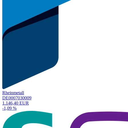
Rheinmetall
DE0007030009
1.146,40 EUR
-1,09 %