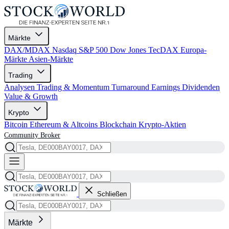
Märkte
DAX/MDAX
Nasdaq
S&P 500
Dow Jones
TecDAX
Europa-
Märkte
Asien-Märkte
Trading
Analysen
Trading & Momentum
Turnaround
Earnings
Dividenden
Value & Growth
Krypto
Bitcoin
Ethereum & Altcoins
Blockchain
Krypto-Aktien
Community
Broker
Schließen
Märkte