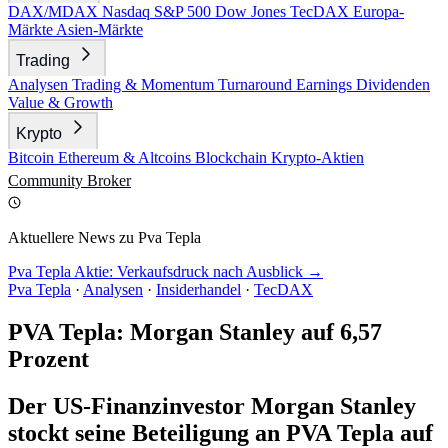
DAX/MDAX
Nasdaq
S&P 500
Dow Jones
TecDAX
Europa-
Märkte
Asien-Märkte
Trading
Analysen
Trading & Momentum
Turnaround
Earnings
Dividenden
Value & Growth
Krypto
Bitcoin
Ethereum & Altcoins
Blockchain
Krypto-Aktien
Community
Broker
Aktuellere News zu Pva Tepla
Pva Tepla Aktie: Verkaufsdruck nach Ausblick →
Pva Tepla
·
Analysen
·
Insiderhandel
·
TecDAX
PVA Tepla: Morgan Stanley auf 6,57
Prozent
Der US-Finanzinvestor Morgan Stanley
stockt seine Beteiligung an PVA Tepla auf