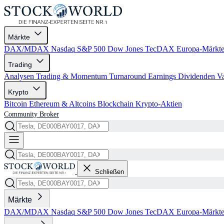
Märkte
DAX/MDAX
Nasdaq
S&P 500
Dow Jones
TecDAX
Europa-Märkt
Trading
Analysen
Trading & Momentum
Turnaround
Earnings
Dividenden
V
Krypto
Bitcoin
Ethereum & Altcoins
Blockchain
Krypto-Aktien
Community
Broker
Schließen
Märkte
DAX/MDAX
Nasdaq
S&P 500
Dow Jones
TecDAX
Europa-Märkt