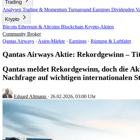
Trading
Analysen
Trading & Momentum
Turnaround
Earnings
Dividenden
V
Krypto
Bitcoin
Ethereum & Altcoins
Blockchain
Krypto-Aktien
Community
Broker
Qantas Airways
·
Asien-Märkte
·
Earnings
·
Rüstung & Luftfahrt
Qantas Airways Aktie: Rekordgewinn – Tite
Qantas meldet Rekordgewinn, doch die Akti
Nachfrage auf wichtigen internationalen S
Eduard Altmann
·
26.02.2026, 03:00 Uhr