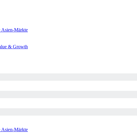
e
Asien-Märkte
alue & Growth
e
Asien-Märkte