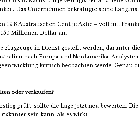
 ein Umsatzwachstum je verfügbarer Sitzmeile von d
sinken. Das Unternehmen bekräftigte seine Langfrist
 19,8 Australischen Cent je Aktie – voll mit Franki
150 Millionen Dollar an.
 Flugzeuge in Dienst gestellt werden, darunter die
tralien nach Europa und Nordamerika. Analysten vo
ageentwicklung kritisch beobachten werde. Genau di
alten oder verkaufen?
stieg prüft, sollte die Lage jetzt neu bewerten. Di
iskanter sein kann, als es wirkt.