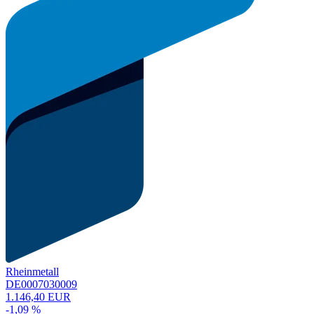
Rheinmetall
DE0007030009
1.146,40 EUR
-1,09 %