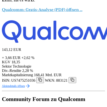
kann, als es wirkt.
Qualcomm: Gratis-Analyse (PDF) öffnen …
143,12
EUR
+ 3,66 EUR
+2,62 %
KGV
18,35
Sektor
Technologie
Div.-Rendite
2,28 %
Marktkapitalisierung
168,41 Mrd. EUR
ISIN: US7475251036
WKN: 883121
Aktiendetails öffnen
Community Forum zu Qualcomm