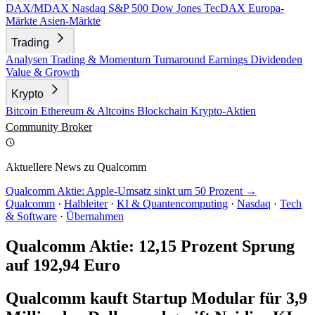
DAX/MDAX
Nasdaq
S&P 500
Dow Jones
TecDAX
Europa-
Märkte
Asien-Märkte
Trading
Analysen
Trading & Momentum
Turnaround
Earnings
Dividenden
Value & Growth
Krypto
Bitcoin
Ethereum & Altcoins
Blockchain
Krypto-Aktien
Community
Broker
Aktuellere News zu Qualcomm
Qualcomm Aktie: Apple-Umsatz sinkt um 50 Prozent →
Qualcomm
·
Halbleiter
·
KI & Quantencomputing
·
Nasdaq
·
Tech
& Software
·
Übernahmen
Qualcomm Aktie: 12,15 Prozent Sprung
auf 192,94 Euro
Qualcomm kauft Startup Modular für 3,9