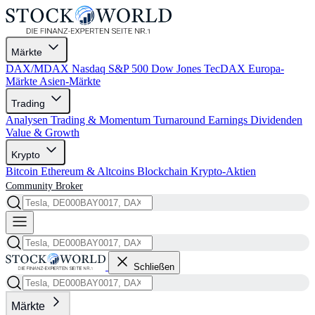
Märkte
DAX/MDAX
Nasdaq
S&P 500
Dow Jones
TecDAX
Europa-
Märkte
Asien-Märkte
Trading
Analysen
Trading & Momentum
Turnaround
Earnings
Dividenden
Value & Growth
Krypto
Bitcoin
Ethereum & Altcoins
Blockchain
Krypto-Aktien
Community
Broker
Schließen
Märkte