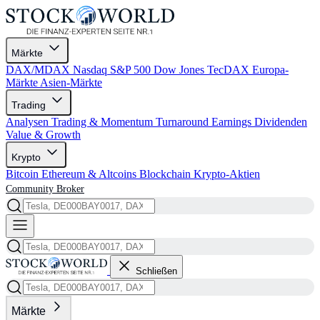
Märkte
DAX/MDAX
Nasdaq
S&P 500
Dow Jones
TecDAX
Europa-
Märkte
Asien-Märkte
Trading
Analysen
Trading & Momentum
Turnaround
Earnings
Dividenden
Value & Growth
Krypto
Bitcoin
Ethereum & Altcoins
Blockchain
Krypto-Aktien
Community
Broker
Schließen
Märkte