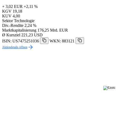
+ 3,02 EUR
+2,11 %
KGV
19,18
KUV
4,00
Sektor
Technologie
Div.-Rendite
2,24 %
Marktkapitalisierung
176,25 Mrd. EUR
Ø Kursziel
221,23 USD
ISIN: US7475251036
WKN: 883121
Aktiendetails öffnen