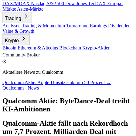
DAX/MDAX
Nasdaq
S&P 500
Dow Jones
TecDAX
Europa-
Märkte
Asien-Märkte
Trading
Analysen
Trading & Momentum
Turnaround
Earnings
Dividenden
Value & Growth
Krypto
Bitcoin
Ethereum & Altcoins
Blockchain
Krypto-Aktien
Community
Broker
Aktuellere News zu Qualcomm
Qualcomm Aktie: Apple-Umsatz sinkt um 50 Prozent →
Qualcomm
·
News
Qualcomm Aktie: ByteDance-Deal treibt
KI-Ambitionen
Qualcomm-Aktie fällt nach Rekordhoch
um 7,7 Prozent. Milliarden-Deal mit