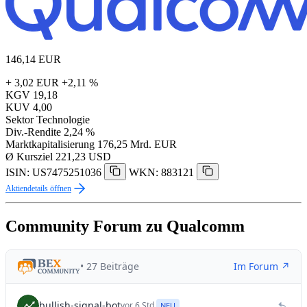
146,14
EUR
+ 3,02 EUR
+2,11 %
KGV
19,18
KUV
4,00
Sektor
Technologie
Div.-Rendite
2,24 %
Marktkapitalisierung
176,25 Mrd. EUR
Ø Kursziel
221,23 USD
ISIN: US7475251036
WKN: 883121
Aktiendetails öffnen
Community Forum zu Qualcomm