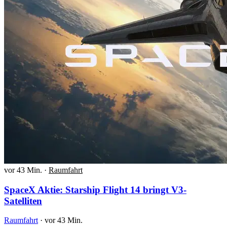
vor 43 Min.
·
Raumfahrt
SpaceX Aktie: Starship Flight 14 bringt V3-
Satelliten
Raumfahrt
·
vor 43 Min.