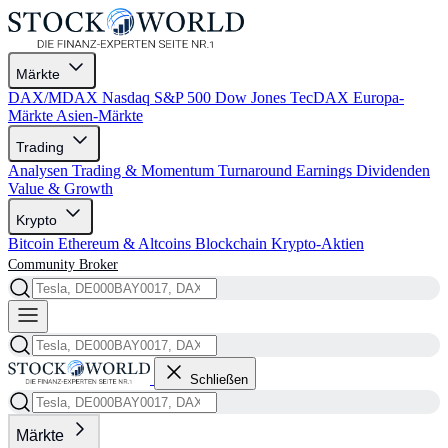
Märkte
DAX/MDAX
Nasdaq
S&P 500
Dow Jones
TecDAX
Europa-
Märkte
Asien-Märkte
Trading
Analysen
Trading & Momentum
Turnaround
Earnings
Dividenden
Value & Growth
Krypto
Bitcoin
Ethereum & Altcoins
Blockchain
Krypto-Aktien
Community
Broker
Schließen
Märkte