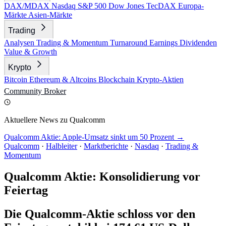
DAX/MDAX
Nasdaq
S&P 500
Dow Jones
TecDAX
Europa-
Märkte
Asien-Märkte
Trading
Analysen
Trading & Momentum
Turnaround
Earnings
Dividenden
Value & Growth
Krypto
Bitcoin
Ethereum & Altcoins
Blockchain
Krypto-Aktien
Community
Broker
Aktuellere News zu Qualcomm
Qualcomm Aktie: Apple-Umsatz sinkt um 50 Prozent →
Qualcomm
·
Halbleiter
·
Marktberichte
·
Nasdaq
·
Trading &
Momentum
Qualcomm Aktie: Konsolidierung vor
Feiertag
Die Qualcomm-Aktie schloss vor den