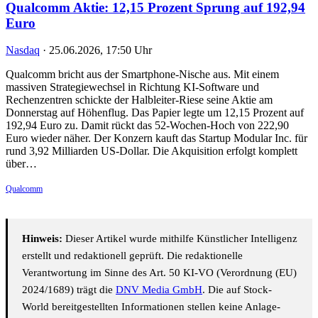
Qualcomm Aktie: 12,15 Prozent Sprung auf 192,94
Euro
Nasdaq
·
25.06.2026, 17:50 Uhr
Qualcomm bricht aus der Smartphone-Nische aus. Mit einem
massiven Strategiewechsel in Richtung KI-Software und
Rechenzentren schickte der Halbleiter-Riese seine Aktie am
Donnerstag auf Höhenflug. Das Papier legte um 12,15 Prozent auf
192,94 Euro zu. Damit rückt das 52-Wochen-Hoch von 222,90
Euro wieder näher. Der Konzern kauft das Startup Modular Inc. für
rund 3,92 Milliarden US-Dollar. Die Akquisition erfolgt komplett
über…
Qualcomm
Hinweis:
Dieser Artikel wurde mithilfe Künstlicher Intelligenz
erstellt und redaktionell geprüft. Die redaktionelle
Verantwortung im Sinne des Art. 50 KI-VO (Verordnung (EU)
2024/1689) trägt die
DNV Media GmbH
. Die auf Stock-
World bereitgestellten Informationen stellen keine Anlage-