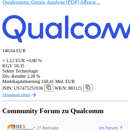
Qualcomm: Gratis-Analyse (PDF) öffnen …
140,64
EUR
+ 1,12 EUR
+0,80 %
KGV
18,35
Sektor
Technologie
Div.-Rendite
2,28 %
Marktkapitalisierung
168,41 Mrd. EUR
ISIN: US7475251036
WKN: 883121
Aktiendetails öffnen
Community Forum zu Qualcomm