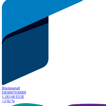
Rheinmetall
DE0007030009
1.183,60 EUR
+2,92 %