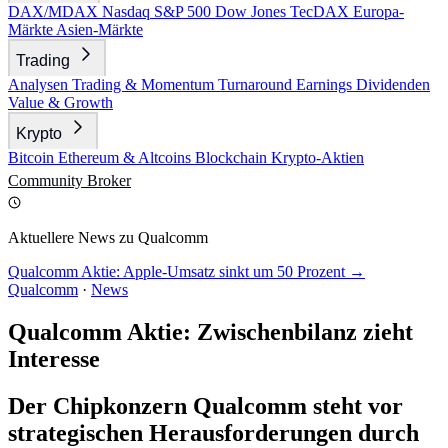
DAX/MDAX
Nasdaq
S&P 500
Dow Jones
TecDAX
Europa-
Märkte
Asien-Märkte
Trading
Analysen
Trading & Momentum
Turnaround
Earnings
Dividenden
Value & Growth
Krypto
Bitcoin
Ethereum & Altcoins
Blockchain
Krypto-Aktien
Community
Broker
Aktuellere News zu Qualcomm
Qualcomm Aktie: Apple-Umsatz sinkt um 50 Prozent →
Qualcomm
·
News
Qualcomm Aktie: Zwischenbilanz zieht
Interesse
Der Chipkonzern Qualcomm steht vor
strategischen Herausforderungen durch