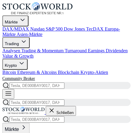
Märkte
DAX/MDAX
Nasdaq
S&P 500
Dow Jones
TecDAX
Europa-
Märkte
Asien-Märkte
Trading
Analysen
Trading & Momentum
Turnaround
Earnings
Dividenden
Value & Growth
Krypto
Bitcoin
Ethereum & Altcoins
Blockchain
Krypto-Aktien
Community
Broker
Schließen
Märkte