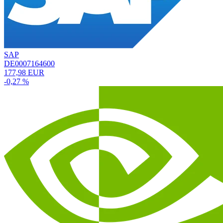
SAP
DE0007164600
177,98 EUR
-0,27 %