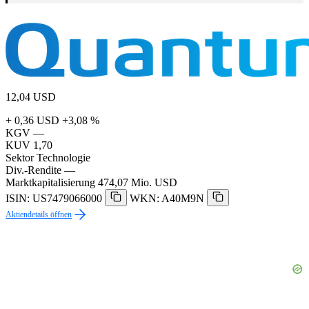
12,04
USD
+ 0,36 USD
+3,08 %
KGV
—
KUV
1,70
Sektor
Technologie
Div.-Rendite
—
Marktkapitalisierung
474,07 Mio. USD
ISIN: US7479066000
WKN: A40M9N
Aktiendetails öffnen