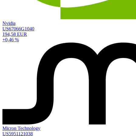
Nvidia
US67066G1040
194,58 EUR
+0,46 %
Micron Technology
US5951121038