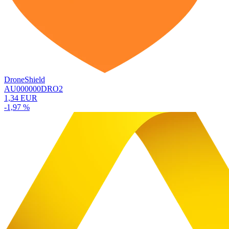
DroneShield
AU000000DRO2
1,34 EUR
-1,97 %