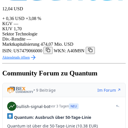
12,04
USD
+ 0,36 USD
+3,08 %
KGV
—
KUV
1,70
Sektor
Technologie
Div.-Rendite
—
Marktkapitalisierung
474,07 Mio. USD
ISIN: US7479066000
WKN: A40M9N
Aktiendetails öffnen
Community Forum zu Quantum