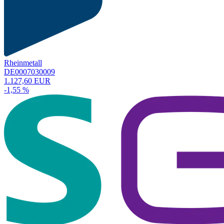
Rheinmetall
DE0007030009
1.127,60 EUR
-1,55 %