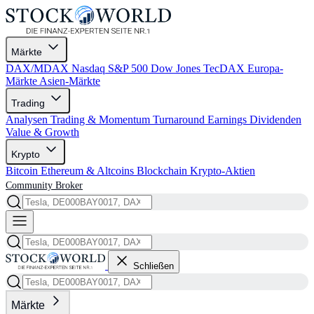
Märkte
DAX/MDAX
Nasdaq
S&P 500
Dow Jones
TecDAX
Europa-
Märkte
Asien-Märkte
Trading
Analysen
Trading & Momentum
Turnaround
Earnings
Dividenden
Value & Growth
Krypto
Bitcoin
Ethereum & Altcoins
Blockchain
Krypto-Aktien
Community
Broker
Schließen
Märkte