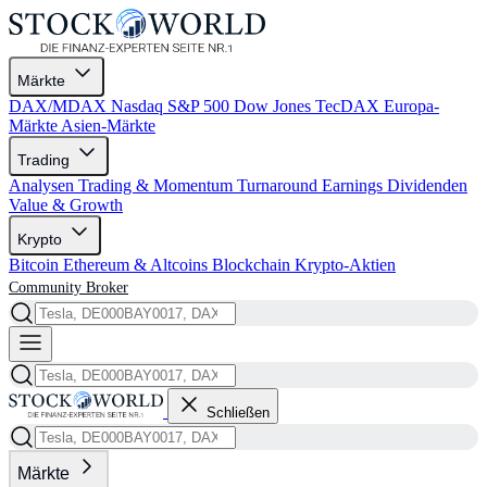
Märkte
DAX/MDAX
Nasdaq
S&P 500
Dow Jones
TecDAX
Europa-
Märkte
Asien-Märkte
Trading
Analysen
Trading & Momentum
Turnaround
Earnings
Dividenden
Value & Growth
Krypto
Bitcoin
Ethereum & Altcoins
Blockchain
Krypto-Aktien
Community
Broker
Schließen
Märkte