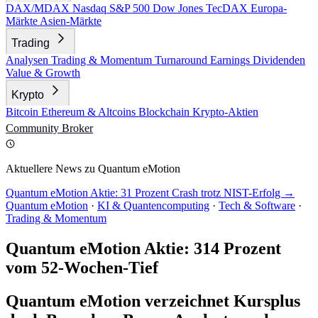
DAX/MDAX
Nasdaq
S&P 500
Dow Jones
TecDAX
Europa-
Märkte
Asien-Märkte
Trading
Analysen
Trading & Momentum
Turnaround
Earnings
Dividenden
Value & Growth
Krypto
Bitcoin
Ethereum & Altcoins
Blockchain
Krypto-Aktien
Community
Broker
Aktuellere News zu Quantum eMotion
Quantum eMotion Aktie: 31 Prozent Crash trotz NIST-Erfolg →
Quantum eMotion
·
KI & Quantencomputing
·
Tech & Software
·
Trading & Momentum
Quantum eMotion Aktie: 314 Prozent
vom 52-Wochen-Tief
Quantum eMotion verzeichnet Kursplus