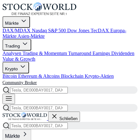
Märkte
DAX/MDAX
Nasdaq
S&P 500
Dow Jones
TecDAX
Europa-
Märkte
Asien-Märkte
Trading
Analysen
Trading & Momentum
Turnaround
Earnings
Dividenden
Value & Growth
Krypto
Bitcoin
Ethereum & Altcoins
Blockchain
Krypto-Aktien
Community
Broker
Schließen
Märkte