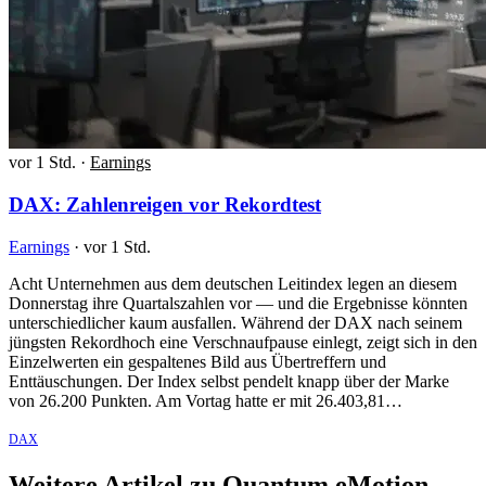
vor 1 Std.
·
Earnings
DAX: Zahlenreigen vor Rekordtest
Earnings
·
vor 1 Std.
Acht Unternehmen aus dem deutschen Leitindex legen an diesem
Donnerstag ihre Quartalszahlen vor — und die Ergebnisse könnten
unterschiedlicher kaum ausfallen. Während der DAX nach seinem
jüngsten Rekordhoch eine Verschnaufpause einlegt, zeigt sich in den
Einzelwerten ein gespaltenes Bild aus Übertreffern und
Enttäuschungen. Der Index selbst pendelt knapp über der Marke
von 26.200 Punkten. Am Vortag hatte er mit 26.403,81…
DAX
Weitere Artikel zu Quantum eMotion