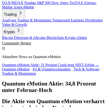
DAX/MDAX
Nasdaq
S&P 500
Dow Jones
TecDAX
Europa-
Märkte
Asien-Märkte
Trading
Analysen
Trading & Momentum
Turnaround
Earnings
Dividenden
Value & Growth
Krypto
Bitcoin
Ethereum & Altcoins
Blockchain
Krypto-Aktien
Community
Broker
Aktuellere News zu Quantum eMotion
Quantum eMotion Aktie: 31 Prozent Crash trotz NIST-Erfolg →
Quantum eMotion
·
KI & Quantencomputing
·
Tech & Software
·
Trading & Momentum
Quantum eMotion Aktie: 34,8 Prozent
unter Februar-Hoch
Die Aktie von Quantum eMotion verharrt