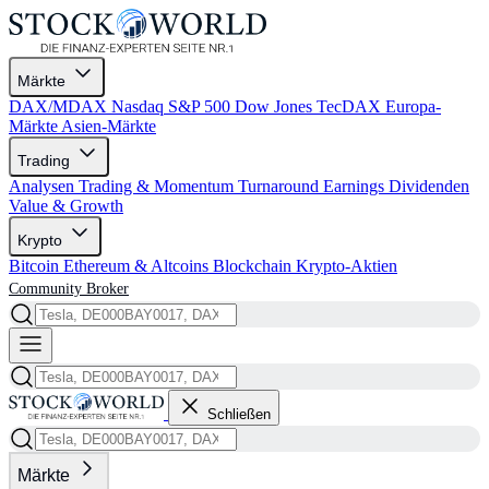
Märkte
DAX/MDAX
Nasdaq
S&P 500
Dow Jones
TecDAX
Europa-
Märkte
Asien-Märkte
Trading
Analysen
Trading & Momentum
Turnaround
Earnings
Dividenden
Value & Growth
Krypto
Bitcoin
Ethereum & Altcoins
Blockchain
Krypto-Aktien
Community
Broker
Schließen
Märkte