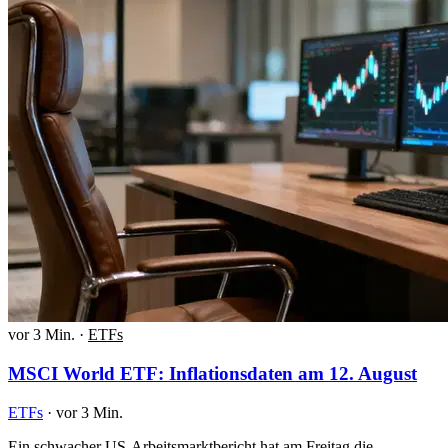
vor 3 Min.
·
ETFs
MSCI World ETF: Inflationsdaten am 12. August
ETFs
·
vor 3 Min.
Ein schwacher US-Arbeitsmarktbericht hat am Freitag die