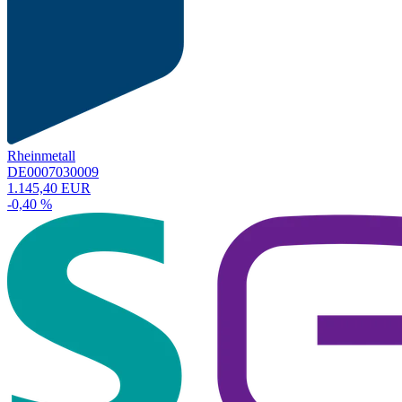
Rheinmetall
DE0007030009
1.145,40 EUR
-0,40 %