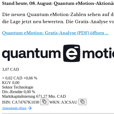
Stand heute, 08. August: Quantum eMotion-Aktionäre
Die neuen Quantum eMotion-Zahlen sehen auf den er
die Lage jetzt neu bewerten. Die Gratis-Analyse vo
Quantum eMotion: Gratis-Analyse (PDF) öffnen …
3,07
CAD
+ 0,02 CAD
+0,66 %
KGV
0,00
Sektor
Technologie
Div.-Rendite
0,00 %
Marktkapitalisierung
671,27 Mio. CAD
ISIN: CA74767K1030
WKN: A3CSAU
Aktiendetails öffnen