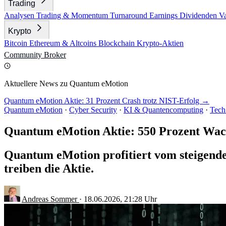
Trading
Analysen
Trading & Momentum
Turnaround
Earnings
Dividenden
V
Krypto
Bitcoin
Ethereum & Altcoins
Blockchain
Krypto-Aktien
Community
Broker
Aktuellere News zu Quantum eMotion
Quantum eMotion Aktie: 31 Prozent Crash trotz NIST-Erfolg →
Quantum eMotion
·
Cyber Security
·
KI & Quantencomputing
·
Tech
Quantum eMotion Aktie: 550 Prozent Wac
Quantum eMotion profitiert vom steigende
treiben die Aktie.
Andreas Sommer
·
18.06.2026, 21:28 Uhr