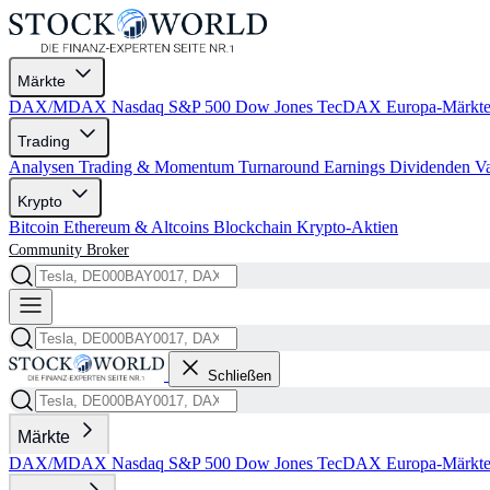
Märkte
DAX/MDAX
Nasdaq
S&P 500
Dow Jones
TecDAX
Europa-Märkt
Trading
Analysen
Trading & Momentum
Turnaround
Earnings
Dividenden
V
Krypto
Bitcoin
Ethereum & Altcoins
Blockchain
Krypto-Aktien
Community
Broker
Schließen
Märkte
DAX/MDAX
Nasdaq
S&P 500
Dow Jones
TecDAX
Europa-Märkt