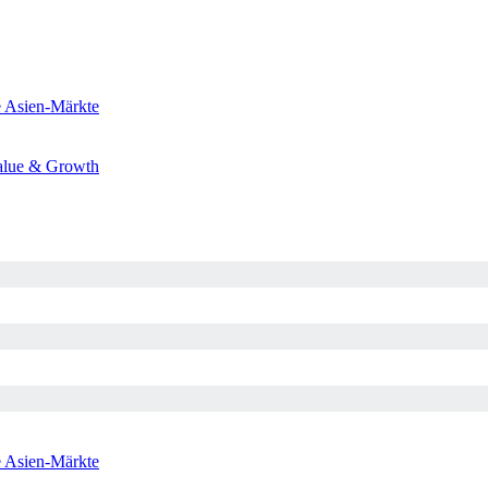
e
Asien-Märkte
alue & Growth
e
Asien-Märkte