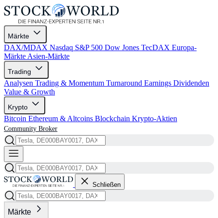
Märkte
DAX/MDAX
Nasdaq
S&P 500
Dow Jones
TecDAX
Europa-
Märkte
Asien-Märkte
Trading
Analysen
Trading & Momentum
Turnaround
Earnings
Dividenden
Value & Growth
Krypto
Bitcoin
Ethereum & Altcoins
Blockchain
Krypto-Aktien
Community
Broker
Schließen
Märkte