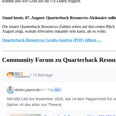
kommt und wie Gold auf die US-Daten reagiert.
Stand heute, 07. August: Quarterback Resources-Aktionäre sollt
Die neuen Quarterback Resources-Zahlen sehen auf den ersten Blick har
August zeigt, warum Abwarten riskanter sein kann, als es wirkt.
Quarterback Resources: Gratis-Analyse (PDF) öffnen …
Community Forum zu Quarterback Resou