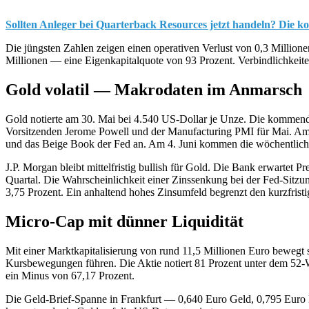
Sollten Anleger bei Quarterback Resources jetzt handeln? Die ko
Die jüngsten Zahlen zeigen einen operativen Verlust von 0,3 Millione
Millionen — eine Eigenkapitalquote von 93 Prozent. Verbindlichkeite
Gold volatil — Makrodaten im Anmarsch
Gold notierte am 30. Mai bei 4.540 US-Dollar je Unze. Die kommend
Vorsitzenden Jerome Powell und der Manufacturing PMI für Mai. Am 2
und das Beige Book der Fed an. Am 4. Juni kommen die wöchentlichen
J.P. Morgan bleibt mittelfristig bullish für Gold. Die Bank erwartet
Quartal. Die Wahrscheinlichkeit einer Zinssenkung bei der Fed-Sitzu
3,75 Prozent. Ein anhaltend hohes Zinsumfeld begrenzt den kurzfrist
Micro-Cap mit dünner Liquidität
Mit einer Marktkapitalisierung von rund 11,5 Millionen Euro beweg
Kursbewegungen führen. Die Aktie notiert 81 Prozent unter dem 52-Wo
ein Minus von 67,17 Prozent.
Die Geld-Brief-Spanne in Frankfurt — 0,640 Euro Geld, 0,795 Euro 