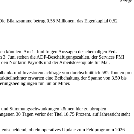
Anzeige
. Die Bilanzsumme betrug 0,55 Millionen, das Eigenkapital 0,52
en könnten. Am 1. Juni folgen Aussagen des ehemaligen Fed-
m 3. Juni stehen die ADP-Beschäftigungszahlen, der Services PMI
 den Nonfarm Payrolls und der Arbeitslosenquote für Mai.
tralbank- und Investorennachfrage von durchschnittlich 585 Tonnen pro
arktteilnehmer erwarten eine Beibehaltung der Spanne von 3,50 bis
zierungsbedingungen für Junior-Miner.
tät und Stimmungsschwankungen können hier zu abrupten
enen 30 Tagen verlor der Titel 18,75 Prozent, auf Jahressicht steht
t entscheidend, ob ein operatives Update zum Feldprogramm 2026