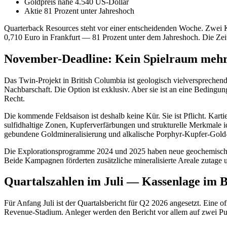
Goldpreis nahe 4.540 US-Dollar
Aktie 81 Prozent unter Jahreshoch
Quarterback Resources steht vor einer entscheidenden Woche. Zwei K
0,710 Euro in Frankfurt — 81 Prozent unter dem Jahreshoch. Die Zeit
November-Deadline: Kein Spielraum meh
Das Twin-Projekt in British Columbia ist geologisch vielverspreche
Nachbarschaft. Die Option ist exklusiv. Aber sie ist an eine Bedin
Recht.
Die kommende Feldsaison ist deshalb keine Kür. Sie ist Pflicht. Ka
sulfidhaltige Zonen, Kupferverfärbungen und strukturelle Merkmale id
gebundene Goldmineralisierung und alkalische Porphyr-Kupfer-Gold-
Die Explorationsprogramme 2024 und 2025 haben neue geochemische G
Beide Kampagnen förderten zusätzliche mineralisierte Areale zutage 
Quartalszahlen im Juli — Kassenlage im B
Für Anfang Juli ist der Quartalsbericht für Q2 2026 angesetzt. Eine o
Revenue-Stadium. Anleger werden den Bericht vor allem auf zwei Pun