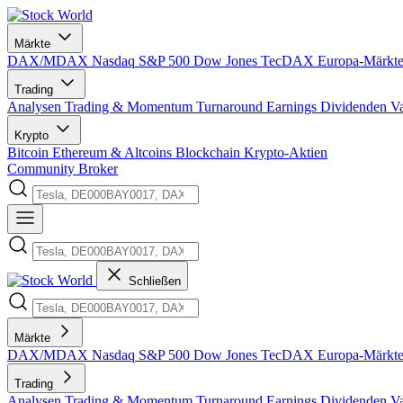
Märkte
DAX/MDAX
Nasdaq
S&P 500
Dow Jones
TecDAX
Europa-Märkt
Trading
Analysen
Trading & Momentum
Turnaround
Earnings
Dividenden
V
Krypto
Bitcoin
Ethereum & Altcoins
Blockchain
Krypto-Aktien
Community
Broker
Schließen
Märkte
DAX/MDAX
Nasdaq
S&P 500
Dow Jones
TecDAX
Europa-Märkt
Trading
Analysen
Trading & Momentum
Turnaround
Earnings
Dividenden
V