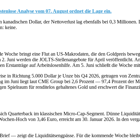
stenlose Analyse vom 07. August ordnet die Lage ein.
n kanadischen Dollar, der Nettoverlust lag ebenfalls bei 0,3 Millionen
n: keine.
e Woche bringt eine Flut an US-Makrodaten, die den Goldpreis beweg
. Juni werden die JOLTS-Stellenangebote für April veröffentlicht. A
 Erstanträge auf Arbeitslosenhilfe. Am 5. Juni schließt die Woche mit
 Preise in Richtung 5.000 Dollar je Unze bis Q4 2026, getragen von Zen
ng im Juni liegt laut CME Group bei 2,6 Prozent — 97,4 Prozent der M
igen Spielraum für renditelos gehaltenes Gold und erschwert die Finan
t sich Quarterback im klassischen Micro-Cap-Segment. Dünne Liquidi
chen-Hoch von 3,46 Euro, erreicht am 30. Januar 2026. In den vergang
Brief — zeigt die Liquiditätsengpässe. Für die kommende Woche bleib