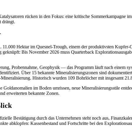
atalysatoren rücken in den Fokus: eine kritische Sommerkampagne im F
 drängt.
r
nd. 11.000 Hektar im Quesnel-Trough, einem der produktivsten Kupfer-
gung geknüpft: Bis November 2026 muss Quarterback Explorationsausgab
rtierung, Probennahme, Geophysik — das Programm läuft nach einem sys
entifiziert. Über 15 bekannte Mineralisierungszonen sind dokumentiert
Mineralisierung. Historisch wurden 109 Bohrlöcher mit insgesamt 21.
oldanomalien im Boden umrissen, neue Mineralisierungsstile entdeckt
und erweiterten bekannte Zonen.
lick
ffizielle Bestätigung durch das Unternehmen steht noch aus, Finanzkale
kte abklopfen: Kassenbestand und Fortschritte bei den Explorationsa