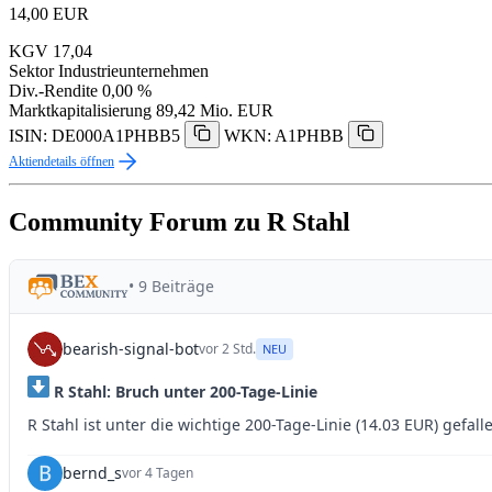
14,00
EUR
KGV
17,04
Sektor
Industrieunternehmen
Div.-Rendite
0,00 %
Marktkapitalisierung
89,42 Mio. EUR
ISIN: DE000A1PHBB5
WKN: A1PHBB
Aktiendetails öffnen
Community Forum zu R Stahl