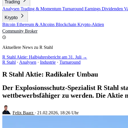
Trading
Analysen
Trading & Momentum
Turnaround
Earnings
Dividenden
V
Krypto
Bitcoin
Ethereum & Altcoins
Blockchain
Krypto-Aktien
Community
Broker
Aktuellere News zu R Stahl
R Stahl Aktie: Halbjahresbericht am 31. Juli →
R Stahl
·
Analysen
·
Industrie
·
Turnaround
R Stahl Aktie: Radikaler Umbau
Der Explosionsschutz-Spezialist R Stahl 
wettbewerbsfähiger zu werden. Die Aktie n
Felix Baarz
·
21.02.2026, 18:26 Uhr