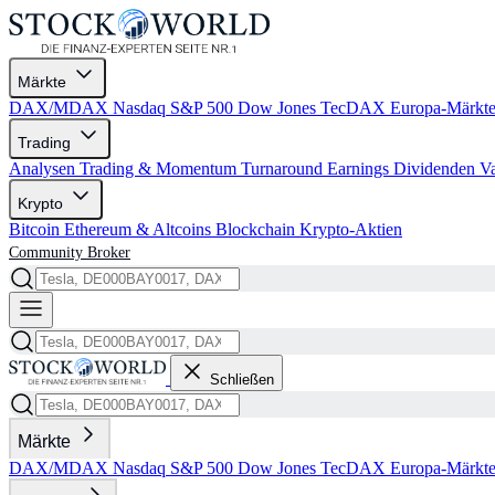
Märkte
DAX/MDAX
Nasdaq
S&P 500
Dow Jones
TecDAX
Europa-Märkt
Trading
Analysen
Trading & Momentum
Turnaround
Earnings
Dividenden
V
Krypto
Bitcoin
Ethereum & Altcoins
Blockchain
Krypto-Aktien
Community
Broker
Schließen
Märkte
DAX/MDAX
Nasdaq
S&P 500
Dow Jones
TecDAX
Europa-Märkt