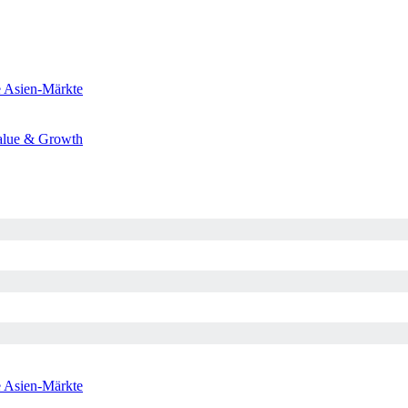
e
Asien-Märkte
alue & Growth
e
Asien-Märkte