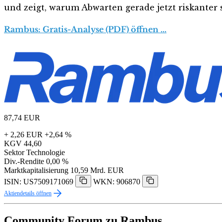
und zeigt, warum Abwarten gerade jetzt riskanter s
Rambus: Gratis-Analyse (PDF) öffnen …
87,74
EUR
+ 2,26 EUR
+2,64 %
KGV
44,60
Sektor
Technologie
Div.-Rendite
0,00 %
Marktkapitalisierung
10,59 Mrd. EUR
ISIN: US7509171069
WKN: 906870
Aktiendetails öffnen
Community Forum zu Rambus