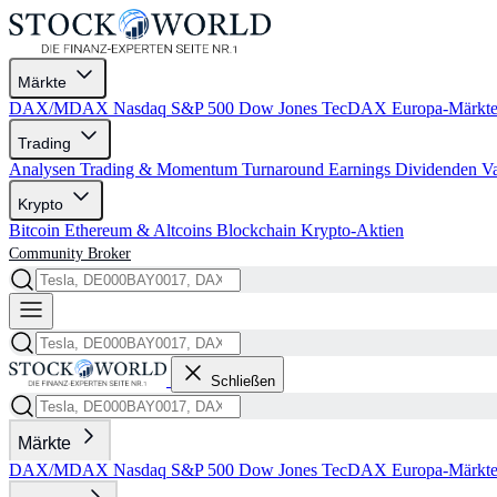
Märkte
DAX/MDAX
Nasdaq
S&P 500
Dow Jones
TecDAX
Europa-Märkt
Trading
Analysen
Trading & Momentum
Turnaround
Earnings
Dividenden
V
Krypto
Bitcoin
Ethereum & Altcoins
Blockchain
Krypto-Aktien
Community
Broker
Schließen
Märkte
DAX/MDAX
Nasdaq
S&P 500
Dow Jones
TecDAX
Europa-Märkt