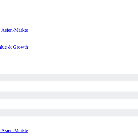
e
Asien-Märkte
alue & Growth
e
Asien-Märkte