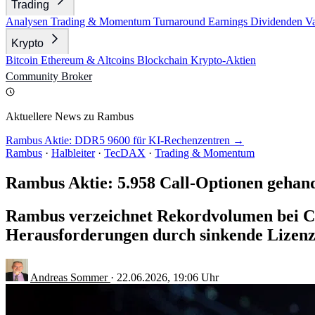
Trading
Analysen
Trading & Momentum
Turnaround
Earnings
Dividenden
V
Krypto
Bitcoin
Ethereum & Altcoins
Blockchain
Krypto-Aktien
Community
Broker
Aktuellere News zu Rambus
Rambus Aktie: DDR5 9600 für KI-Rechenzentren →
Rambus
·
Halbleiter
·
TecDAX
·
Trading & Momentum
Rambus Aktie: 5.958 Call-Optionen gehand
Rambus verzeichnet Rekordvolumen bei Cal
Herausforderungen durch sinkende Lizenz
Andreas Sommer
·
22.06.2026, 19:06 Uhr