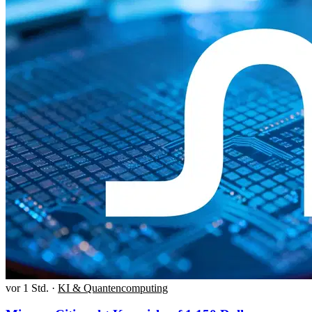
vor 1 Std.
·
KI & Quantencomputing