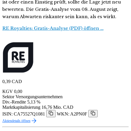
ist oder einen Einstieg prüft, sollte die Lage jetzt neu
bewerten. Die Gratis-Analyse vom 08. August zeigt,
warum Abwarten riskanter sein kann, als es wirkt.
RE Royalties: Gratis-Analyse (PDF) öffnen …
0,39
CAD
KGV
0,00
Sektor
Versorgungsunternehmen
Div.-Rendite
5,13 %
Marktkapitalisierung
16,76 Mio. CAD
ISIN: CA75527Q1081
WKN: A2PN0F
Aktiendetails öffnen