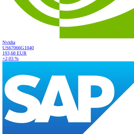
Nvidia
US67066G1040
193,68 EUR
+2,03 %