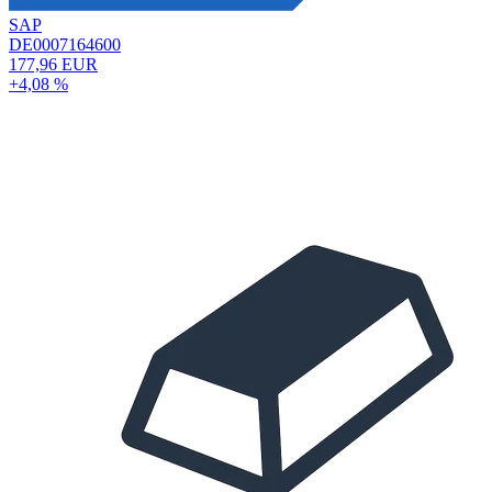
SAP
DE0007164600
177,96 EUR
+4,08 %