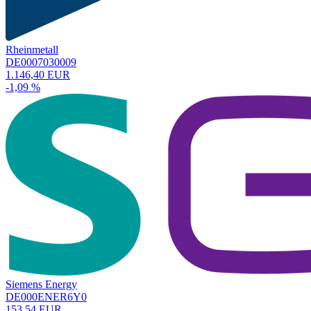
Rheinmetall
DE0007030009
1.146,40 EUR
-1,09 %
Siemens Energy
DE000ENER6Y0
153,54 EUR