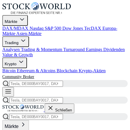
Märkte
DAX/MDAX
Nasdaq
S&P 500
Dow Jones
TecDAX
Europa-
Märkte
Asien-Märkte
Trading
Analysen
Trading & Momentum
Turnaround
Earnings
Dividenden
Value & Growth
Krypto
Bitcoin
Ethereum & Altcoins
Blockchain
Krypto-Aktien
Community
Broker
Schließen
Märkte