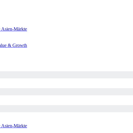
e
Asien-Märkte
alue & Growth
e
Asien-Märkte