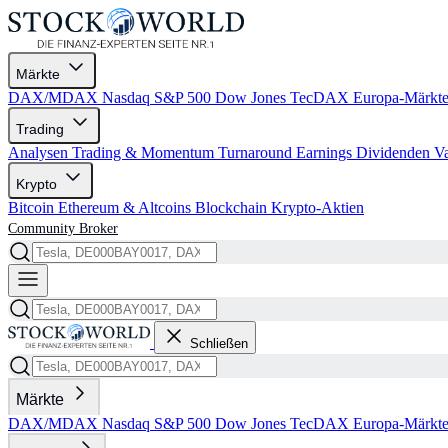
Märkte
DAX/MDAX
Nasdaq
S&P 500
Dow Jones
TecDAX
Europa-Märkt
Trading
Analysen
Trading & Momentum
Turnaround
Earnings
Dividenden
V
Krypto
Bitcoin
Ethereum & Altcoins
Blockchain
Krypto-Aktien
Community
Broker
Schließen
Märkte
DAX/MDAX
Nasdaq
S&P 500
Dow Jones
TecDAX
Europa-Märkt