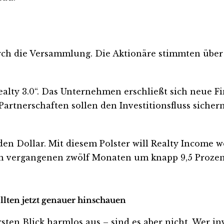
ch die Versammlung. Die Aktionäre stimmten über 
ealty 3.0“. Das Unternehmen erschließt sich neue F
 Partnerschaften sollen den Investitionsfluss siche
den Dollar. Mit diesem Polster will Realty Income 
en vergangenen zwölf Monaten um knapp 9,5 Prozent
llten jetzt genauer hinschauen
n Blick harmlos aus – sind es aber nicht. Wer inves