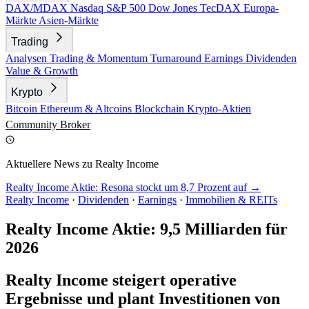
DAX/MDAX
Nasdaq
S&P 500
Dow Jones
TecDAX
Europa-
Märkte
Asien-Märkte
Trading
Analysen
Trading & Momentum
Turnaround
Earnings
Dividenden
Value & Growth
Krypto
Bitcoin
Ethereum & Altcoins
Blockchain
Krypto-Aktien
Community
Broker
Aktuellere News zu Realty Income
Realty Income Aktie: Resona stockt um 8,7 Prozent auf →
Realty Income
·
Dividenden
·
Earnings
·
Immobilien & REITs
Realty Income Aktie: 9,5 Milliarden für
2026
Realty Income steigert operative
Ergebnisse und plant Investitionen von