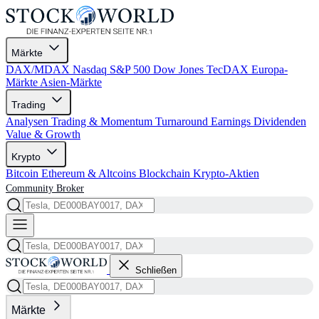
Märkte
DAX/MDAX
Nasdaq
S&P 500
Dow Jones
TecDAX
Europa-
Märkte
Asien-Märkte
Trading
Analysen
Trading & Momentum
Turnaround
Earnings
Dividenden
Value & Growth
Krypto
Bitcoin
Ethereum & Altcoins
Blockchain
Krypto-Aktien
Community
Broker
Schließen
Märkte