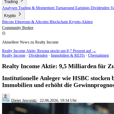
Trading
Analysen
Trading & Momentum
Turnaround
Earnings
Dividenden
V
Krypto
Bitcoin
Ethereum & Altcoins
Blockchain
Krypto-Aktien
Community
Broker
Aktuellere News zu Realty Income
Realty Income Aktie: Resona stockt um 8,7 Prozent auf →
Realty Income
·
Dividenden
·
Immobilien & REITs
·
Übernahmen
Realty Income Aktie: 9,5 Milliarden für Z
Institutionelle Anleger wie HSBC stocken 
Immobilien und erhöht die Gewinnprognos
Dieter Jaworski
·
22.06.2026, 19:34 Uhr