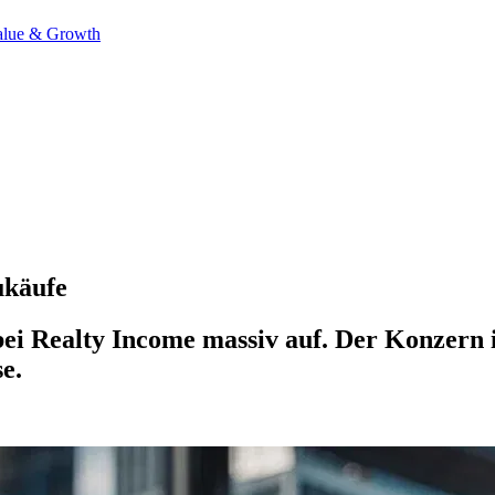
alue & Growth
ukäufe
bei Realty Income massiv auf. Der Konzern i
e.