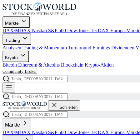
Märkte
DAX/MDAX
Nasdaq
S&P 500
Dow Jones
TecDAX
Europa-Märkt
Trading
Analysen
Trading & Momentum
Turnaround
Earnings
Dividenden
V
Krypto
Bitcoin
Ethereum & Altcoins
Blockchain
Krypto-Aktien
Community
Broker
Schließen
Märkte
DAX/MDAX
Nasdaq
S&P 500
Dow Jones
TecDAX
Europa-Märkt