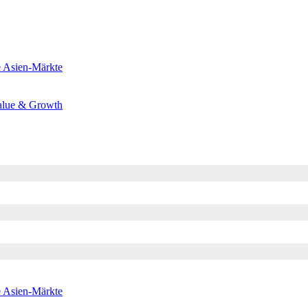
e
Asien-Märkte
alue & Growth
e
Asien-Märkte