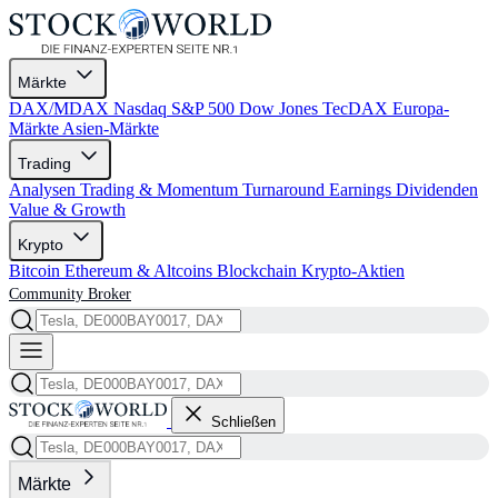
Märkte
DAX/MDAX
Nasdaq
S&P 500
Dow Jones
TecDAX
Europa-
Märkte
Asien-Märkte
Trading
Analysen
Trading & Momentum
Turnaround
Earnings
Dividenden
Value & Growth
Krypto
Bitcoin
Ethereum & Altcoins
Blockchain
Krypto-Aktien
Community
Broker
Schließen
Märkte