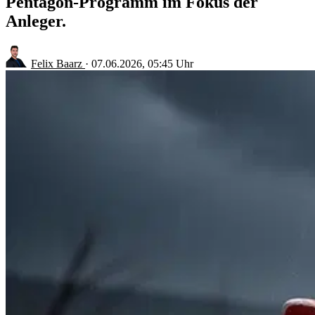
Pentagon-Programm im Fokus der
Anleger.
Felix Baarz
·
07.06.2026, 05:45 Uhr