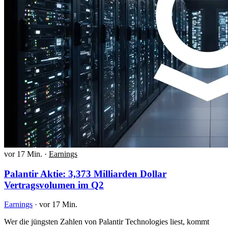
vor 17 Min.
·
Earnings
Palantir Aktie: 3,373 Milliarden Dollar
Vertragsvolumen im Q2
Earnings
·
vor 17 Min.
Wer die jüngsten Zahlen von Palantir Technologies liest, kommt