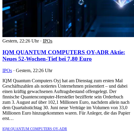
Gestern, 22:26 Uhr
·
IPOs
IQM QUANTUM COMPUTERS OY-ADR Aktie:
Neues 52-Wochen-Tief bei 7,80 Euro
IPOs
·
Gestern, 22:26 Uhr
IQM Quantum Computers Oyj hat am Dienstag zum ersten Mal
Geschäftszahlen als notiertes Unternehmen präsentiert – und dabei
einen kräftig gewachsenen Auftragsbestand offengelegt. Der
finnische Quantencomputer-Hersteller bezifferte sein Orderbuch
zum 3. August auf über 102,1 Millionen Euro, nachdem allein nach
dem Quartalsstichtag 30. Juni neue Verträge im Volumen von 33,0
Millionen Euro hinzugekommen waren. Für Anleger, die das Papier
erst…
IQM QUANTUM COMPUTERS OY-ADR