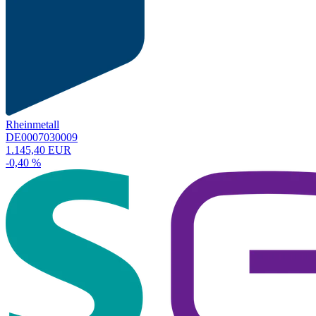
Rheinmetall
DE0007030009
1.145,40 EUR
-0,40 %