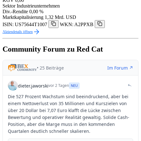
KGV
0,00
Sektor
Industrieunternehmen
Div.-Rendite
0,00 %
Marktkapitalisierung
1,32 Mrd. USD
ISIN: US75644T1007
WKN: A2PPXB
Aktiendetails öffnen
Community Forum zu Red Cat