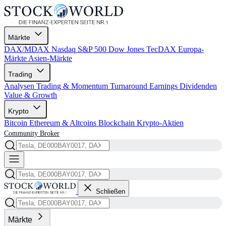
Märkte
DAX/MDAX
Nasdaq
S&P 500
Dow Jones
TecDAX
Europa-
Märkte
Asien-Märkte
Trading
Analysen
Trading & Momentum
Turnaround
Earnings
Dividenden
Value & Growth
Krypto
Bitcoin
Ethereum & Altcoins
Blockchain
Krypto-Aktien
Community
Broker
Schließen
Märkte