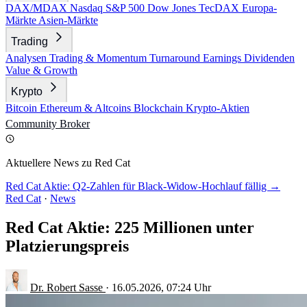
DAX/MDAX
Nasdaq
S&P 500
Dow Jones
TecDAX
Europa-
Märkte
Asien-Märkte
Trading
Analysen
Trading & Momentum
Turnaround
Earnings
Dividenden
Value & Growth
Krypto
Bitcoin
Ethereum & Altcoins
Blockchain
Krypto-Aktien
Community
Broker
Aktuellere News zu Red Cat
Red Cat Aktie: Q2-Zahlen für Black-Widow-Hochlauf fällig →
Red Cat
·
News
Red Cat Aktie: 225 Millionen unter
Platzierungspreis
Dr. Robert Sasse
·
16.05.2026, 07:24 Uhr