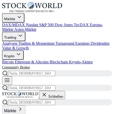
Märkte
DAX/MDAX
Nasdaq
S&P 500
Dow Jones
TecDAX
Europa-
Märkte
Asien-Märkte
Trading
Analysen
Trading & Momentum
Turnaround
Earnings
Dividenden
Value & Growth
Krypto
Bitcoin
Ethereum & Altcoins
Blockchain
Krypto-Aktien
Community
Broker
Schließen
Märkte