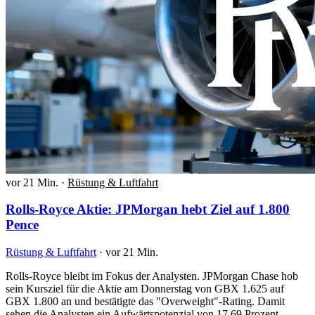
vor 21 Min.
·
Rüstung & Luftfahrt
Rolls-Royce Aktie: JPMorgan hebt Ziel auf 1.800
Pence
Rüstung & Luftfahrt
·
vor 21 Min.
Rolls-Royce bleibt im Fokus der Analysten. JPMorgan Chase hob
sein Kursziel für die Aktie am Donnerstag von GBX 1.625 auf
GBX 1.800 an und bestätigte das "Overweight"-Rating. Damit
sehen die Analysten ein Aufwärtspotenzial von 17,69 Prozent