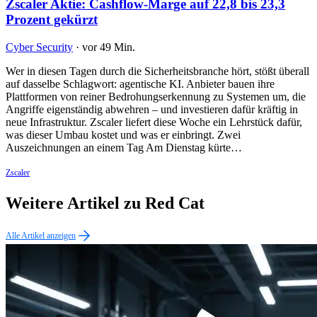
Zscaler Aktie: Cashflow-Marge auf 22,8 bis 23,3
Prozent gekürzt
Cyber Security
·
vor 49 Min.
Wer in diesen Tagen durch die Sicherheitsbranche hört, stößt überall
auf dasselbe Schlagwort: agentische KI. Anbieter bauen ihre
Plattformen von reiner Bedrohungserkennung zu Systemen um, die
Angriffe eigenständig abwehren – und investieren dafür kräftig in
neue Infrastruktur. Zscaler liefert diese Woche ein Lehrstück dafür,
was dieser Umbau kostet und was er einbringt. Zwei
Auszeichnungen an einem Tag Am Dienstag kürte…
Zscaler
Weitere Artikel zu Red Cat
Alle Artikel anzeigen