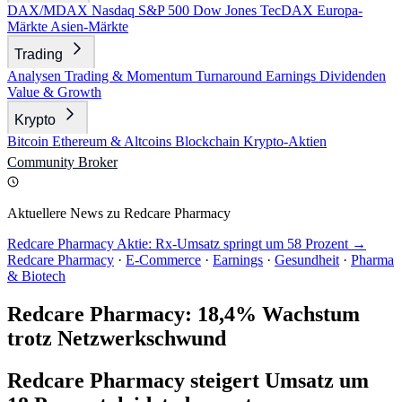
DAX/MDAX
Nasdaq
S&P 500
Dow Jones
TecDAX
Europa-
Märkte
Asien-Märkte
Trading
Analysen
Trading & Momentum
Turnaround
Earnings
Dividenden
Value & Growth
Krypto
Bitcoin
Ethereum & Altcoins
Blockchain
Krypto-Aktien
Community
Broker
Aktuellere News zu Redcare Pharmacy
Redcare Pharmacy Aktie: Rx-Umsatz springt um 58 Prozent →
Redcare Pharmacy
·
E-Commerce
·
Earnings
·
Gesundheit
·
Pharma
& Biotech
Redcare Pharmacy: 18,4% Wachstum
trotz Netzwerkschwund
Redcare Pharmacy steigert Umsatz um