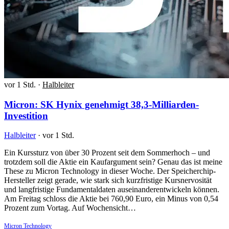
vor 1 Std.
·
Halbleiter
Micron: SK Hynix genehmigt 38,3-Milliarden-
Investition
Halbleiter
·
vor 1 Std.
Ein Kurssturz von über 30 Prozent seit dem Sommerhoch – und
trotzdem soll die Aktie ein Kaufargument sein? Genau das ist meine
These zu Micron Technology in dieser Woche. Der Speicherchip-
Hersteller zeigt gerade, wie stark sich kurzfristige Kursnervosität
und langfristige Fundamentaldaten auseinanderentwickeln können.
Am Freitag schloss die Aktie bei 760,90 Euro, ein Minus von 0,54
Prozent zum Vortag. Auf Wochensicht…
Micron Technology