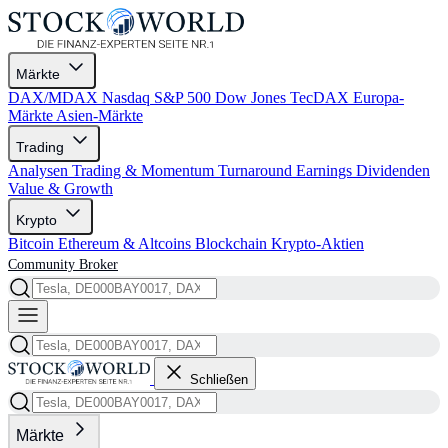
Märkte
DAX/MDAX
Nasdaq
S&P 500
Dow Jones
TecDAX
Europa-
Märkte
Asien-Märkte
Trading
Analysen
Trading & Momentum
Turnaround
Earnings
Dividenden
Value & Growth
Krypto
Bitcoin
Ethereum & Altcoins
Blockchain
Krypto-Aktien
Community
Broker
Schließen
Märkte