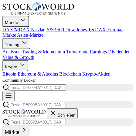
Märkte
DAX/MDAX
Nasdaq
S&P 500
Dow Jones
TecDAX
Europa-
Märkte
Asien-Märkte
Trading
Analysen
Trading & Momentum
Turnaround
Earnings
Dividenden
Value & Growth
Krypto
Bitcoin
Ethereum & Altcoins
Blockchain
Krypto-Aktien
Community
Broker
Schließen
Märkte