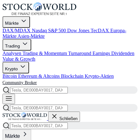
Märkte
DAX/MDAX
Nasdaq
S&P 500
Dow Jones
TecDAX
Europa-
Märkte
Asien-Märkte
Trading
Analysen
Trading & Momentum
Turnaround
Earnings
Dividenden
Value & Growth
Krypto
Bitcoin
Ethereum & Altcoins
Blockchain
Krypto-Aktien
Community
Broker
Schließen
Märkte