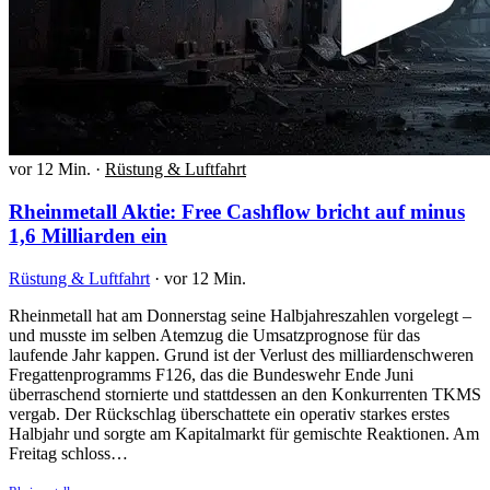
vor 12 Min.
·
Rüstung & Luftfahrt
Rheinmetall Aktie: Free Cashflow bricht auf minus
1,6 Milliarden ein
Rüstung & Luftfahrt
·
vor 12 Min.
Rheinmetall hat am Donnerstag seine Halbjahreszahlen vorgelegt –
und musste im selben Atemzug die Umsatzprognose für das
laufende Jahr kappen. Grund ist der Verlust des milliardenschweren
Fregattenprogramms F126, das die Bundeswehr Ende Juni
überraschend stornierte und stattdessen an den Konkurrenten TKMS
vergab. Der Rückschlag überschattete ein operativ starkes erstes
Halbjahr und sorgte am Kapitalmarkt für gemischte Reaktionen. Am
Freitag schloss…