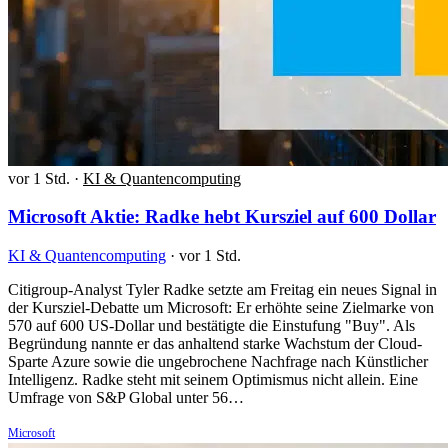
vor 1 Std.
·
KI & Quantencomputing
Microsoft Aktie: Radke hebt Kursziel auf 600 Dollar
KI & Quantencomputing
·
vor 1 Std.
Citigroup-Analyst Tyler Radke setzte am Freitag ein neues Signal in
der Kursziel-Debatte um Microsoft: Er erhöhte seine Zielmarke von
570 auf 600 US-Dollar und bestätigte die Einstufung "Buy". Als
Begründung nannte er das anhaltend starke Wachstum der Cloud-
Sparte Azure sowie die ungebrochene Nachfrage nach Künstlicher
Intelligenz. Radke steht mit seinem Optimismus nicht allein. Eine
Umfrage von S&P Global unter 56…
Microsoft