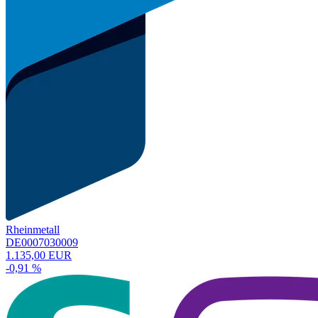
Rheinmetall
DE0007030009
1.135,00 EUR
-0,91 %