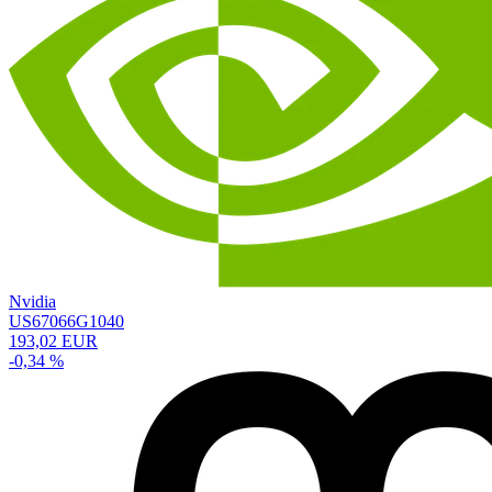
Nvidia
US67066G1040
193,02 EUR
-0,34 %