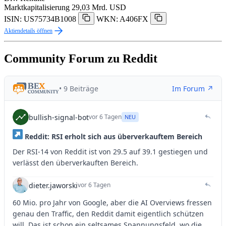
Marktkapitalisierung
29,03 Mrd. USD
ISIN: US75734B1008
WKN: A406FX
Aktiendetails öffnen
Community Forum zu Reddit