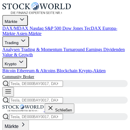
Märkte
DAX/MDAX
Nasdaq
S&P 500
Dow Jones
TecDAX
Europa-
Märkte
Asien-Märkte
Trading
Analysen
Trading & Momentum
Turnaround
Earnings
Dividenden
Value & Growth
Krypto
Bitcoin
Ethereum & Altcoins
Blockchain
Krypto-Aktien
Community
Broker
Schließen
Märkte