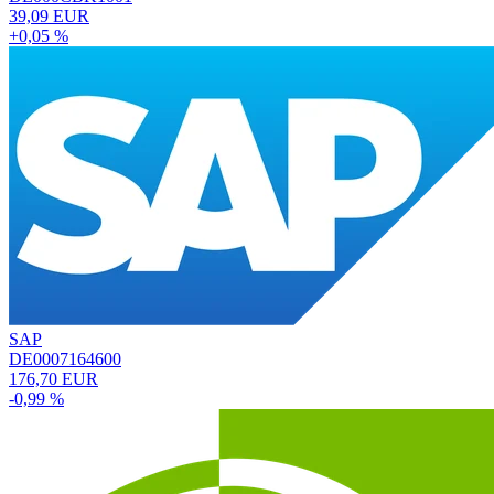
39,09 EUR
+0,05 %
SAP
DE0007164600
176,70 EUR
-0,99 %