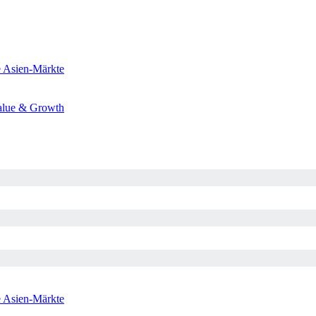
e
Asien-Märkte
alue & Growth
e
Asien-Märkte