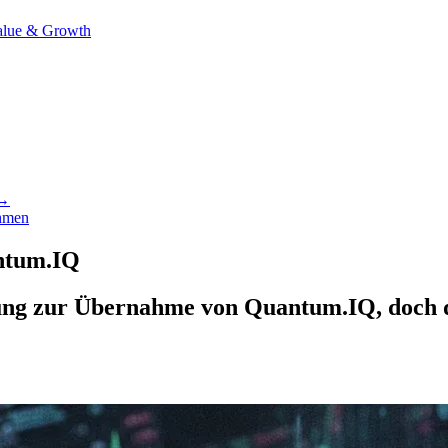
alue & Growth
 →
hmen
antum.IQ
ung zur Übernahme von Quantum.IQ, doch der