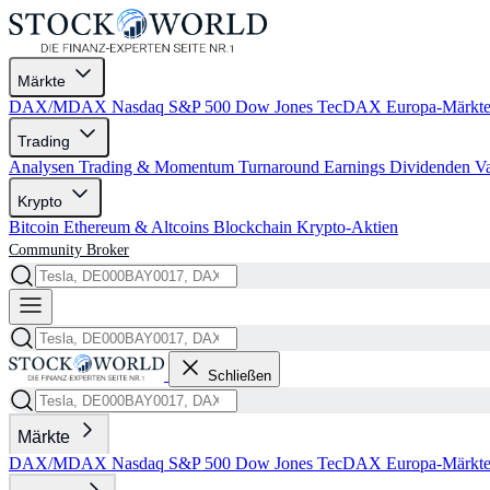
Märkte
DAX/MDAX
Nasdaq
S&P 500
Dow Jones
TecDAX
Europa-Märkt
Trading
Analysen
Trading & Momentum
Turnaround
Earnings
Dividenden
V
Krypto
Bitcoin
Ethereum & Altcoins
Blockchain
Krypto-Aktien
Community
Broker
Schließen
Märkte
DAX/MDAX
Nasdaq
S&P 500
Dow Jones
TecDAX
Europa-Märkt