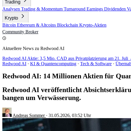
Trading
Analysen
Trading & Momentum
Turnaround
Earnings
Dividenden
V
Krypto
Bitcoin
Ethereum & Altcoins
Blockchain
Krypto-Aktien
Community
Broker
Aktuellere News zu Redwood AI
Redwood AI Aktie: 3,5 Mio. CAD aus Privatplatzierung am 21. Juli
Redwood AI
·
KI & Quantencomputing
·
Tech & Software
·
Überna
Redwood AI: 14 Millionen Aktien für Qu
Redwood AI veröffentlicht Absichtserklär
bangen um Verwässerung.
Andreas Sommer
·
31.05.2026, 03:52 Uhr