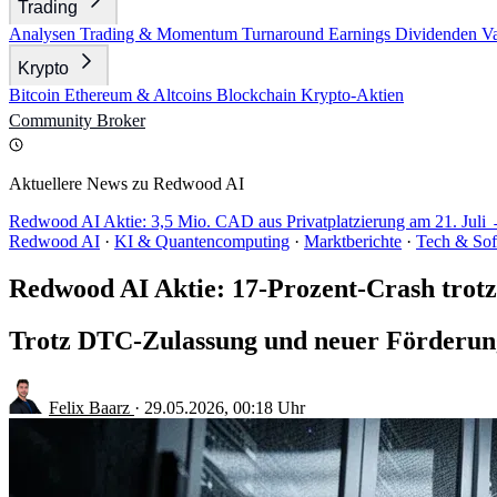
Trading
Analysen
Trading & Momentum
Turnaround
Earnings
Dividenden
V
Krypto
Bitcoin
Ethereum & Altcoins
Blockchain
Krypto-Aktien
Community
Broker
Aktuellere News zu Redwood AI
Redwood AI Aktie: 3,5 Mio. CAD aus Privatplatzierung am 21. Juli
Redwood AI
·
KI & Quantencomputing
·
Marktberichte
·
Tech & Sof
Redwood AI Aktie: 17-Prozent-Crash trot
Trotz DTC-Zulassung und neuer Förderung 
Felix Baarz
·
29.05.2026, 00:18 Uhr