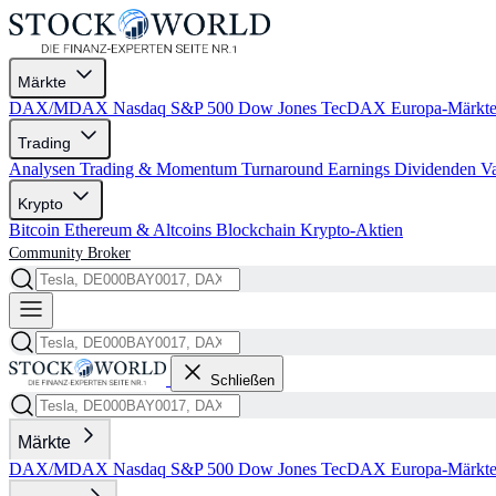
Märkte
DAX/MDAX
Nasdaq
S&P 500
Dow Jones
TecDAX
Europa-Märkt
Trading
Analysen
Trading & Momentum
Turnaround
Earnings
Dividenden
V
Krypto
Bitcoin
Ethereum & Altcoins
Blockchain
Krypto-Aktien
Community
Broker
Schließen
Märkte
DAX/MDAX
Nasdaq
S&P 500
Dow Jones
TecDAX
Europa-Märkt