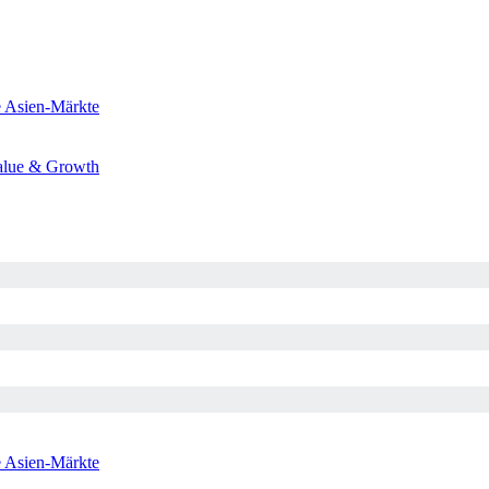
e
Asien-Märkte
alue & Growth
e
Asien-Märkte