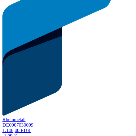
Rheinmetall
DE0007030009
1.146,40 EUR
-1,09 %