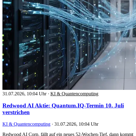
31.07.2026, 10:04 Uhr
·
KI & Quantencomputing
Redwood AI Aktie: Quantum.IQ-Termin 10. Juli
verstrichen
KI & Quantencomputing
·
31.07.2026, 10:04 Uhr
Redwood AI Corp. fällt auf ein neues 52-Wochen-Tief, dann kommt