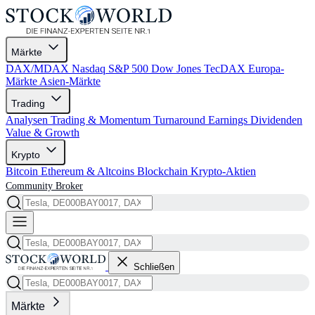
Märkte
DAX/MDAX
Nasdaq
S&P 500
Dow Jones
TecDAX
Europa-
Märkte
Asien-Märkte
Trading
Analysen
Trading & Momentum
Turnaround
Earnings
Dividenden
Value & Growth
Krypto
Bitcoin
Ethereum & Altcoins
Blockchain
Krypto-Aktien
Community
Broker
Schließen
Märkte