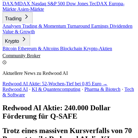
DAX/MDAX
Nasdaq
S&P 500
Dow Jones
TecDAX
Europa-
Märkte
Asien-Märkte
Trading
Analysen
Trading & Momentum
Turnaround
Earnings
Dividenden
Value & Growth
Krypto
Bitcoin
Ethereum & Altcoins
Blockchain
Krypto-Aktien
Community
Broker
Aktuellere News zu Redwood AI
Redwood AI Aktie: 52-Wochen-Tief bei 0,85 Euro →
Redwood AI
·
KI & Quantencomputing
·
Pharma & Biotech
·
Tech
& Software
Redwood AI Aktie: 240.000 Dollar
Förderung für Q-SAFE
Trotz eines massiven Kursverfalls von 70