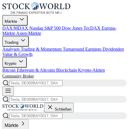
Märkte
DAX/MDAX
Nasdaq
S&P 500
Dow Jones
TecDAX
Europa-
Märkte
Asien-Märkte
Trading
Analysen
Trading & Momentum
Turnaround
Earnings
Dividenden
Value & Growth
Krypto
Bitcoin
Ethereum & Altcoins
Blockchain
Krypto-Aktien
Community
Broker
Schließen
Märkte